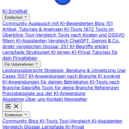
KI-Syndikat
Entdecken
Community
Austausch mit KI-Begeisterten
Blog
151
Artikel, Tutorials & Analysen
KI-Tools
1672 Tools im
Überblick
Tool-Vergleich
Tools nach Kosten und DSGVO
filtern
KI-Assistenten Vergleich
ChatGPT, Gemini & Co.
direkt vergleichen
Glossar
251 KI-Begriffe erklärt
Lernpfade
Strukturiert KI lernen
KI-Privat
Tutorials für
dein Privatleben
Für Unternehmen
Leistungsübersicht
Strategie, Beratung & Umsetzung
Use
Cases
1557 KI-Anwendungen nach Branche
KI konkret
KI-Anwendungen für deinen Betriebstyp
KI-Tools nach
Branche
Geprüfte Tools für deine Branche
Referenzen
Praxisbeispiele aus der KI-Anwendung
Akademie
Über uns
Kontakt
Newsletter
Entdecken
Community
Blog
KI-Tools
Tool-Vergleich
KI-Assistenten
Vergleich
Glossar
Lernpfade
KI-Privat