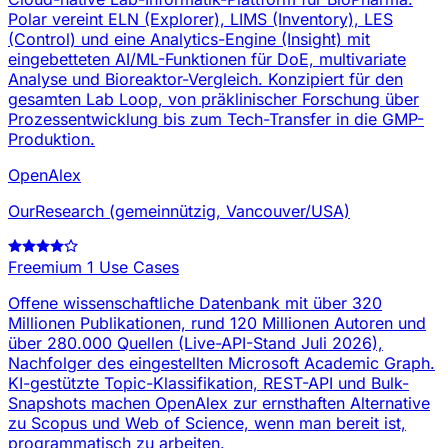
Polar vereint ELN (Explorer), LIMS (Inventory), LES
(Control) und eine Analytics-Engine (Insight) mit
eingebetteten AI/ML-Funktionen für DoE, multivariate
Analyse und Bioreaktor-Vergleich. Konzipiert für den
gesamten Lab Loop, von präklinischer Forschung über
Prozessentwicklung bis zum Tech-Transfer in die GMP-
Produktion.
OpenAlex
OurResearch (gemeinnützig, Vancouver/USA)
Freemium
1 Use Cases
Offene wissenschaftliche Datenbank mit über 320
Millionen Publikationen, rund 120 Millionen Autoren und
über 280.000 Quellen (Live-API-Stand Juli 2026),
Nachfolger des eingestellten Microsoft Academic Graph.
KI-gestützte Topic-Klassifikation, REST-API und Bulk-
Snapshots machen OpenAlex zur ernsthaften Alternative
zu Scopus und Web of Science, wenn man bereit ist,
programmatisch zu arbeiten.