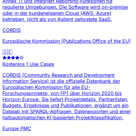
Annex 11 und integriert Reporting-Funktionen für
regulierte Umgebungen. Die Software wird on-premise
oder in der kundeneigenen Cloud (AWS, Azure)
betrieben, nicht als von Agilent gehostete SaaS.
CORDIS
Europäische Kommission (Publications Office of the EU)
🇩🇪
Kostenlos
1 Use Cases
CORDIS (Community Research and Development
Information Service) ist die offizielle Datenbank der
Europäischen Kommission für alle EU-
Forschungsprojekte, von FP1 über Horizon 2020 bis
Horizon Europe. Sie liefert Projektdetails, Partnerlisten,
Budgets, Ergebnisse und Publikationen, ergänzt um ein
Datalab mit SPARQL-Abfragen, Datenexporten und einer
halbautomatischen KI-basierten Projektklassifikation.
Europe PMC