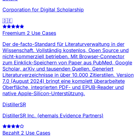
Corporation for Digital Scholarship
🇩🇪
Freemium
2 Use Cases
Der de-facto-Standard für Literaturverwaltung in der
Wissenschaft. Vollständig kostenlos, Open Source und
nicht-kommerziell betrieben. Mit Browser-Connector
zum Einklick-Speichern von Paper aus PubMed, Google
Scholar, arXiv und tausenden Quellen. Generiert
Literaturverzeichnisse in über 10.000 Zitierstilen. Version
7.0 (August 2024) bringt eine komplett überarbeitete
Oberfläche, integrierten PDF- und EPUB-Reader und
native Apple-Silicon-Unterstützung.
DistillerSR
DistillerSR Inc. (ehemals Evidence Partners)
Bezahlt
2 Use Cases