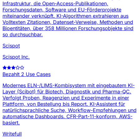
Infrastruktur, die Open-Access-Publikationen,
Forschungsdaten, Software und EU-Förderprojekte
miteinander verknüpft. KI-Algorithmen extrahieren aus
Volltexten Zitationen, Datenset-Verweise, Methoden und
Bioentitäten, über 358 Millionen Forschungsobjekte sind
so durchsuchbar.
Scispot
Scispot Inc.
Bezahlt
2 Use Cases
Modernes ELN-/LIMS-Kombisystem mit eingebautem KI-
Layer (Scibot) für Biotech, Diagnostik und Pharma-QC.
Verfolgt Proben, Reagenzien und Experimente in einer
Plattform, von Bestellung bis Report. KI-Assistent für
natürlichsprachliche Suche, Workflow-Empfehlungen und
automatische Dashboards. CFR-Part-11-konform, AWS-
basiert.
Writefull