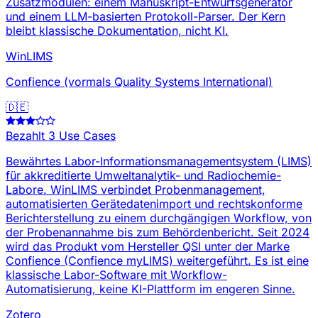
Zusatzmodulen: einem Manuskript-Entwurfsgenerator
und einem LLM-basierten Protokoll-Parser. Der Kern
bleibt klassische Dokumentation, nicht KI.
WinLIMS
Confience (vormals Quality Systems International)
🇩🇪
Bezahlt
3 Use Cases
Bewährtes Labor-Informationsmanagementsystem (LIMS)
für akkreditierte Umweltanalytik- und Radiochemie-
Labore. WinLIMS verbindet Probenmanagement,
automatisierten Gerätedatenimport und rechtskonforme
Berichterstellung zu einem durchgängigen Workflow, von
der Probenannahme bis zum Behördenbericht. Seit 2024
wird das Produkt vom Hersteller QSI unter der Marke
Confience (Confience myLIMS) weitergeführt. Es ist eine
klassische Labor-Software mit Workflow-
Automatisierung, keine KI-Plattform im engeren Sinne.
Zotero