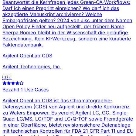
Beantwortet die Kernfragen jedes Green-OA-Workflows:
Darf ich einen Preprint einreichen? Wo darf ich das
akzeptierte Manuskript archivieren? Welche
Embargofristen gelten? 2024 von Jisc unter dem Namen
Open Policy Finder neu aufgestellt, der frühere Name
Sherpa Romeo bleibt in der Wissenschaft die geläufige
Bezeichnung. Kein KI-Werkzeug, sondern eine kuratierte
Faktendatenbank.
Agilent OpenLab CDS
Agilent Technologies, Inc.
🇩🇪
Bezahlt
1 Use Cases
Agilent OpenLab CDS ist das Chromatographie-
Datensystem (CDS) von Agilent und direkte Konkurrenz
zu Waters Empower. Es vereint Agilent LC, GC, Single-
Quad-LC/MS, LC/TOF und LC/Q-TOF sowie Fremdgeräte
in einer Oberfläche, bietet revisionssichere Datenablage
mit technischen Kontrollen für FDA 21 CFR Part 11 und EU