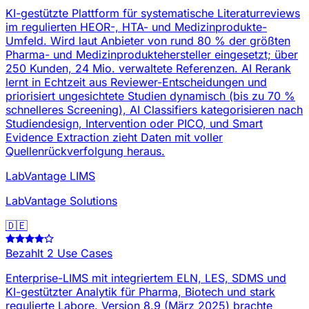
KI-gestützte Plattform für systematische Literaturreviews
im regulierten HEOR-, HTA- und Medizinprodukte-
Umfeld. Wird laut Anbieter von rund 80 % der größten
Pharma- und Medizinproduktehersteller eingesetzt; über
250 Kunden, 24 Mio. verwaltete Referenzen. AI Rerank
lernt in Echtzeit aus Reviewer-Entscheidungen und
priorisiert ungesichtete Studien dynamisch (bis zu 70 %
schnelleres Screening), AI Classifiers kategorisieren nach
Studiendesign, Intervention oder PICO, und Smart
Evidence Extraction zieht Daten mit voller
Quellenrückverfolgung heraus.
LabVantage LIMS
LabVantage Solutions
🇩🇪
Bezahlt
2 Use Cases
Enterprise-LIMS mit integriertem ELN, LES, SDMS und
KI-gestützter Analytik für Pharma, Biotech und stark
regulierte Labore. Version 8.9 (März 2025) brachte