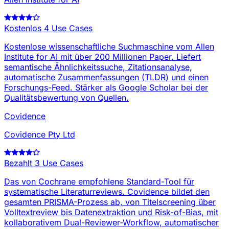
Kostenlos
4 Use Cases
Kostenlose wissenschaftliche Suchmaschine vom Allen
Institute for AI mit über 200 Millionen Paper. Liefert
semantische Ähnlichkeitssuche, Zitationsanalyse,
automatische Zusammenfassungen (TLDR) und einen
Forschungs-Feed. Stärker als Google Scholar bei der
Qualitätsbewertung von Quellen.
Covidence
Covidence Pty Ltd
Bezahlt
3 Use Cases
Das von Cochrane empfohlene Standard-Tool für
systematische Literaturreviews. Covidence bildet den
gesamten PRISMA-Prozess ab, von Titelscreening über
Volltextreview bis Datenextraktion und Risk-of-Bias, mit
kollaborativem Dual-Reviewer-Workflow, automatischer