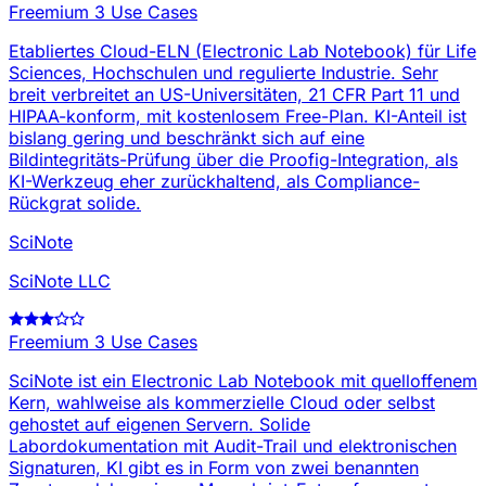
Freemium
3 Use Cases
Etabliertes Cloud-ELN (Electronic Lab Notebook) für Life
Sciences, Hochschulen und regulierte Industrie. Sehr
breit verbreitet an US-Universitäten, 21 CFR Part 11 und
HIPAA-konform, mit kostenlosem Free-Plan. KI-Anteil ist
bislang gering und beschränkt sich auf eine
Bildintegritäts-Prüfung über die Proofig-Integration, als
KI-Werkzeug eher zurückhaltend, als Compliance-
Rückgrat solide.
SciNote
SciNote LLC
Freemium
3 Use Cases
SciNote ist ein Electronic Lab Notebook mit quelloffenem
Kern, wahlweise als kommerzielle Cloud oder selbst
gehostet auf eigenen Servern. Solide
Labordokumentation mit Audit-Trail und elektronischen
Signaturen, KI gibt es in Form von zwei benannten