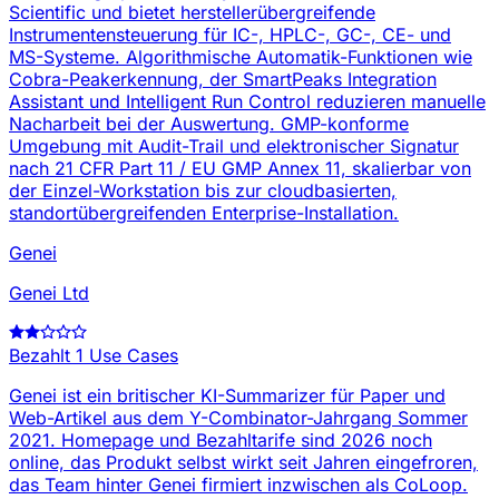
Scientific und bietet herstellerübergreifende
Instrumentensteuerung für IC-, HPLC-, GC-, CE- und
MS-Systeme. Algorithmische Automatik-Funktionen wie
Cobra-Peakerkennung, der SmartPeaks Integration
Assistant und Intelligent Run Control reduzieren manuelle
Nacharbeit bei der Auswertung. GMP-konforme
Umgebung mit Audit-Trail und elektronischer Signatur
nach 21 CFR Part 11 / EU GMP Annex 11, skalierbar von
der Einzel-Workstation bis zur cloudbasierten,
standortübergreifenden Enterprise-Installation.
Genei
Genei Ltd
Bezahlt
1 Use Cases
Genei ist ein britischer KI-Summarizer für Paper und
Web-Artikel aus dem Y-Combinator-Jahrgang Sommer
2021. Homepage und Bezahltarife sind 2026 noch
online, das Produkt selbst wirkt seit Jahren eingefroren,
das Team hinter Genei firmiert inzwischen als CoLoop.