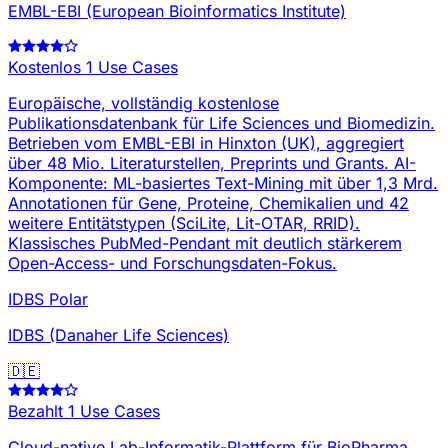
EMBL-EBI (European Bioinformatics Institute)
Kostenlos
1 Use Cases
Europäische, vollständig kostenlose
Publikationsdatenbank für Life Sciences und Biomedizin.
Betrieben vom EMBL-EBI in Hinxton (UK), aggregiert
über 48 Mio. Literaturstellen, Preprints und Grants. AI-
Komponente: ML-basiertes Text-Mining mit über 1,3 Mrd.
Annotationen für Gene, Proteine, Chemikalien und 42
weitere Entitätstypen (SciLite, Lit-OTAR, RRID).
Klassisches PubMed-Pendant mit deutlich stärkerem
Open-Access- und Forschungsdaten-Fokus.
IDBS Polar
IDBS (Danaher Life Sciences)
🇩🇪
Bezahlt
1 Use Cases
Cloud-native Lab-Informatik-Plattform für BioPharma.