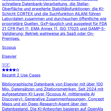
schnellere Datenbank-Verarbeitung, die Stellar-
Oberfläche und erweiterte Stabilitätsfunktionen; die KI-
Schicht CORTEX und die Suchfunktion AILANI führen
Labordaten zusammen und durchsuchen öffentliche wie
proprietäre Quellen. GxP-tauglich und ausgelegt für FDA
21 CFR Part 11, EMA Annex 11, ISO 17025 und GAMP-5-
Validierung; Betrieb wahlweise als SaaS oder On-
Premises.
Scopus
Elsevier
🇩🇪
Bezahlt
2 Use Cases
Bibliographische Datenbank von Elsevier mit über 100
Mio. Datensätzen und Zitationsmetriken. Seit 2024 mit
aufgesetztem KI-Layer (Scopus AI, mittlerweile AI
Discovery): Generative Zusammenfassungen, Concept
Maps und ein Deep-Research-Agent über den
Datenbestand. Die KI-Antworten basieren auf OpenAIs