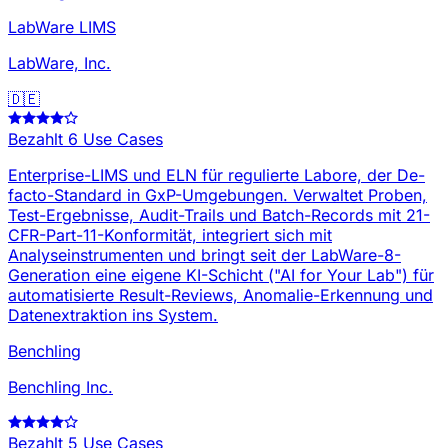
LabWare LIMS
LabWare, Inc.
🇩🇪
Bezahlt
6 Use Cases
Enterprise-LIMS und ELN für regulierte Labore, der De-
facto-Standard in GxP-Umgebungen. Verwaltet Proben,
Test-Ergebnisse, Audit-Trails und Batch-Records mit 21-
CFR-Part-11-Konformität, integriert sich mit
Analyseinstrumenten und bringt seit der LabWare-8-
Generation eine eigene KI-Schicht ("AI for Your Lab") für
automatisierte Result-Reviews, Anomalie-Erkennung und
Datenextraktion ins System.
Benchling
Benchling Inc.
Bezahlt
5 Use Cases