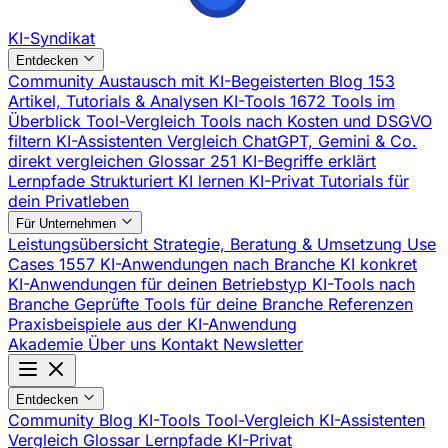
KI-Syndikat
Entdecken
Community
Austausch mit KI-Begeisterten
Blog
153
Artikel, Tutorials & Analysen
KI-Tools
1672 Tools im
Überblick
Tool-Vergleich
Tools nach Kosten und DSGVO
filtern
KI-Assistenten Vergleich
ChatGPT, Gemini & Co.
direkt vergleichen
Glossar
251 KI-Begriffe erklärt
Lernpfade
Strukturiert KI lernen
KI-Privat
Tutorials für
dein Privatleben
Für Unternehmen
Leistungsübersicht
Strategie, Beratung & Umsetzung
Use
Cases
1557 KI-Anwendungen nach Branche
KI konkret
KI-Anwendungen für deinen Betriebstyp
KI-Tools nach
Branche
Geprüfte Tools für deine Branche
Referenzen
Praxisbeispiele aus der KI-Anwendung
Akademie
Über uns
Kontakt
Newsletter
Entdecken
Community
Blog
KI-Tools
Tool-Vergleich
KI-Assistenten
Vergleich
Glossar
Lernpfade
KI-Privat