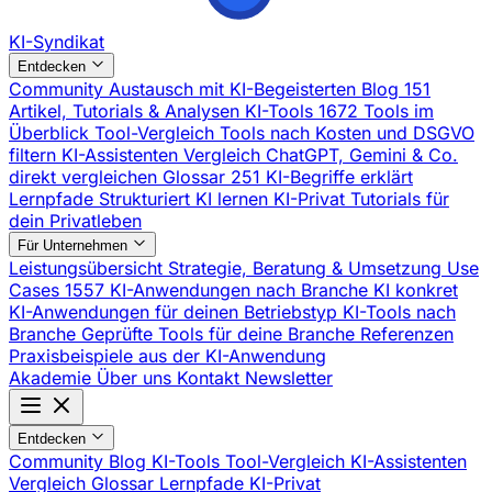
KI-Syndikat
Entdecken
Community
Austausch mit KI-Begeisterten
Blog
151
Artikel, Tutorials & Analysen
KI-Tools
1672 Tools im
Überblick
Tool-Vergleich
Tools nach Kosten und DSGVO
filtern
KI-Assistenten Vergleich
ChatGPT, Gemini & Co.
direkt vergleichen
Glossar
251 KI-Begriffe erklärt
Lernpfade
Strukturiert KI lernen
KI-Privat
Tutorials für
dein Privatleben
Für Unternehmen
Leistungsübersicht
Strategie, Beratung & Umsetzung
Use
Cases
1557 KI-Anwendungen nach Branche
KI konkret
KI-Anwendungen für deinen Betriebstyp
KI-Tools nach
Branche
Geprüfte Tools für deine Branche
Referenzen
Praxisbeispiele aus der KI-Anwendung
Akademie
Über uns
Kontakt
Newsletter
Entdecken
Community
Blog
KI-Tools
Tool-Vergleich
KI-Assistenten
Vergleich
Glossar
Lernpfade
KI-Privat