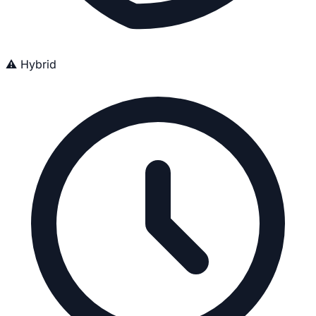
⚠️ Hybrid