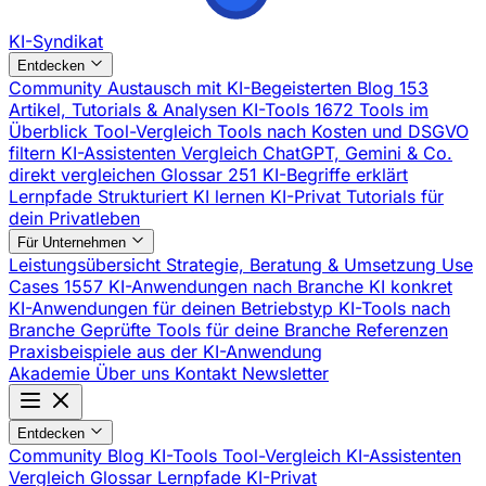
KI-Syndikat
Entdecken
Community
Austausch mit KI-Begeisterten
Blog
153
Artikel, Tutorials & Analysen
KI-Tools
1672 Tools im
Überblick
Tool-Vergleich
Tools nach Kosten und DSGVO
filtern
KI-Assistenten Vergleich
ChatGPT, Gemini & Co.
direkt vergleichen
Glossar
251 KI-Begriffe erklärt
Lernpfade
Strukturiert KI lernen
KI-Privat
Tutorials für
dein Privatleben
Für Unternehmen
Leistungsübersicht
Strategie, Beratung & Umsetzung
Use
Cases
1557 KI-Anwendungen nach Branche
KI konkret
KI-Anwendungen für deinen Betriebstyp
KI-Tools nach
Branche
Geprüfte Tools für deine Branche
Referenzen
Praxisbeispiele aus der KI-Anwendung
Akademie
Über uns
Kontakt
Newsletter
Entdecken
Community
Blog
KI-Tools
Tool-Vergleich
KI-Assistenten
Vergleich
Glossar
Lernpfade
KI-Privat