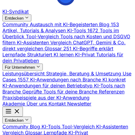
KI-Syndikat
Entdecken
Community
Austausch mit KI-Begeisterten
Blog
153
Artikel, Tutorials & Analysen
KI-Tools
1672 Tools im
Überblick
Tool-Vergleich
Tools nach Kosten und DSGVO
filtern
KI-Assistenten Vergleich
ChatGPT, Gemini & Co.
direkt vergleichen
Glossar
251 KI-Begriffe erklärt
Lernpfade
Strukturiert KI lernen
KI-Privat
Tutorials für
dein Privatleben
Für Unternehmen
Leistungsübersicht
Strategie, Beratung & Umsetzung
Use
Cases
1557 KI-Anwendungen nach Branche
KI konkret
KI-Anwendungen für deinen Betriebstyp
KI-Tools nach
Branche
Geprüfte Tools für deine Branche
Referenzen
Praxisbeispiele aus der KI-Anwendung
Akademie
Über uns
Kontakt
Newsletter
Entdecken
Community
Blog
KI-Tools
Tool-Vergleich
KI-Assistenten
Vergleich
Glossar
Lernpfade
KI-Privat