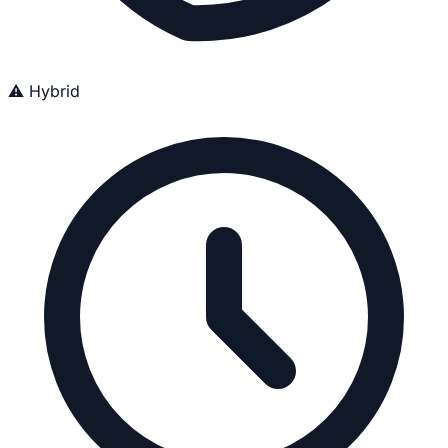
⚠️ Hybrid