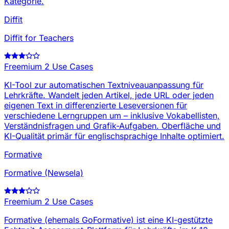
Kategorie.
Diffit
Diffit for Teachers
Freemium
2 Use Cases
KI-Tool zur automatischen Textniveauanpassung für
Lehrkräfte. Wandelt jeden Artikel, jede URL oder jeden
eigenen Text in differenzierte Leseversionen für
verschiedene Lerngruppen um – inklusive Vokabellisten,
Verständnisfragen und Grafik-Aufgaben. Oberfläche und
KI-Qualität primär für englischsprachige Inhalte optimiert.
Formative
Formative (Newsela)
Freemium
2 Use Cases
Formative (ehemals GoFormative) ist eine KI-gestützte