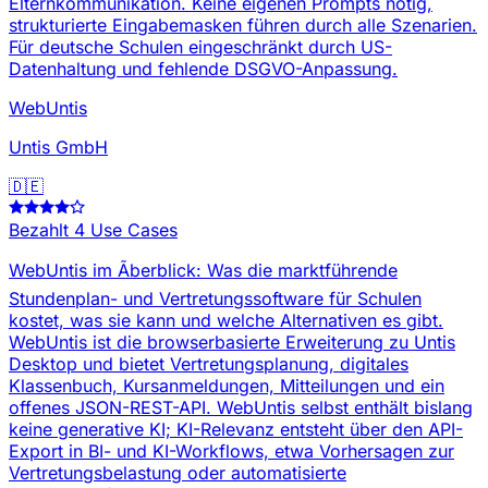
Elternkommunikation. Keine eigenen Prompts nötig,
strukturierte Eingabemasken führen durch alle Szenarien.
Für deutsche Schulen eingeschränkt durch US-
Datenhaltung und fehlende DSGVO-Anpassung.
WebUntis
Untis GmbH
🇩🇪
Bezahlt
4 Use Cases
WebUntis im Ãberblick: Was die marktführende
Stundenplan- und Vertretungssoftware für Schulen
kostet, was sie kann und welche Alternativen es gibt.
WebUntis ist die browserbasierte Erweiterung zu Untis
Desktop und bietet Vertretungsplanung, digitales
Klassenbuch, Kursanmeldungen, Mitteilungen und ein
offenes JSON-REST-API. WebUntis selbst enthält bislang
keine generative KI; KI-Relevanz entsteht über den API-
Export in BI- und KI-Workflows, etwa Vorhersagen zur
Vertretungsbelastung oder automatisierte