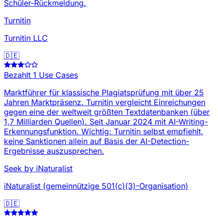
Schüler-Rückmeldung.
Turnitin
Turnitin LLC
🇩🇪
Bezahlt
1 Use Cases
Marktführer für klassische Plagiatsprüfung mit über 25
Jahren Marktpräsenz. Turnitin vergleicht Einreichungen
gegen eine der weltweit größten Textdatenbanken (über
1,7 Milliarden Quellen). Seit Januar 2024 mit AI-Writing-
Erkennungsfunktion. Wichtig: Turnitin selbst empfiehlt,
keine Sanktionen allein auf Basis der AI-Detection-
Ergebnisse auszusprechen.
Seek by iNaturalist
iNaturalist (gemeinnützige 501(c)(3)-Organisation)
🇩🇪