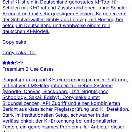
SchulKI ist ein in Deutschland gehostetes KI-Tool für
Schulen mit KI-Chat und Zusatzfunktionen, ohne Schüler-
Account und mit sehr günstigem Einstieg. Betrieben von
der Schulverwalter GmbH aus Leipzig, mit Hosting bei
netcup in Deutschland und wahlweise einem rein
deutschen KI-Modell.
Copyleaks
Copyleaks Ltd.
Freemium
2 Use Cases
Plagiatsprüfung und KI-Texterkennung in einer Plattform,
mit nativen LMS-Integrationen für sieben Systeme
(Moodle, Canvas, Blackboard, D2L Brightspace,
Schoology, Sakai, Edsby). Copyleaks bietet
Bildungslizenzen, API-Zugriff und einen kombinierten
Bericht aus klassischer Plagiatsprüfung und KI-Detektion.
Stark im institutionellen Setup, schwächer in der
Verlässlichkeit der KI-Erkennung bei umformulierten
Texten, ein gemeinsames Problem aller Anbieter dieser