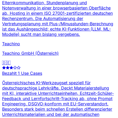
Elternkommunikation, Stundenplanung und
Notenverwaltung in einer browserbasierten Oberfläche
ab, Hosting in einem ISO 27001-zertifizierten deutschen
Rechenzentrum. Die Automatisierung der
Vertretungsplanung mit Plus-/Minusstunden-Berechnung
ist das Aushängeschild; echte KI-Funktionen (LLM, ML-
Modelle) sucht man bislang vergebens.
Teachino
Teachino GmbH (Österreich)
🇩🇪
Bezahlt
1 Use Cases
Österreichisches KI-Werkzeugset speziell für
deutschsprachige Lehrkräfte. Deckt Materialerstellung
mit KI, interaktive Unterrichtseinheiten, Echtzeit-Schüler-
Feedback und Lernfortschritt-Tracking ab, ohne Prompt
Engineering. DSGVO-konform mit EU-Serverstandort.
Besonders stark beim schnellen Erstellen differenzierter
Unterrichtsmaterialien und bei der automatischen