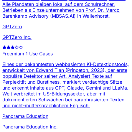
Alle Plandaten bleiben lokal auf dem Schulrechner.
Betrieben als Einzelunternehmen von Prof. Dr. Marco
Barenkamp Advisory (MBSAS.AI) in Wallenhorst.
GPTZero
GPTZero Inc.
Freemium
1 Use Cases
Eines der bekanntesten webbasierten KI-Detektionstools,
entwickelt von Edward Tian (Princeton, 2023), der erste
populäre Detektor seiner Art. Analysiert Texte auf
Perplexität und Burstiness, markiert verdächtige Sätze
und erkennt Inhalte aus GPT, Claude, Gemini und LLaMa.
Weit verbreitet im US-Bildungssektor, aber mit
dokumentierten Schwächen bei paraphrasierten Texten
und nicht-muttersprachlichem Englisch.
Panorama Education
Panorama Education Inc.