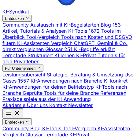
KI-Syndikat
Entdecken
Community
Austausch mit KI-Begeisterten
Blog
153
Artikel, Tutorials & Analysen
KI-Tools
1672 Tools im
Überblick
Tool-Vergleich
Tools nach Kosten und DSGVO
filtern
KI-Assistenten Vergleich
ChatGPT, Gemini & Co.
direkt vergleichen
Glossar
251 KI-Begriffe erklärt
Lernpfade
Strukturiert KI lernen
KI-Privat
Tutorials für
dein Privatleben
Für Unternehmen
Leistungsübersicht
Strategie, Beratung & Umsetzung
Use
Cases
1557 KI-Anwendungen nach Branche
KI konkret
KI-Anwendungen für deinen Betriebstyp
KI-Tools nach
Branche
Geprüfte Tools für deine Branche
Referenzen
Praxisbeispiele aus der KI-Anwendung
Akademie
Über uns
Kontakt
Newsletter
Entdecken
Community
Blog
KI-Tools
Tool-Vergleich
KI-Assistenten
Vergleich
Glossar
Lernpfade
KI-Privat