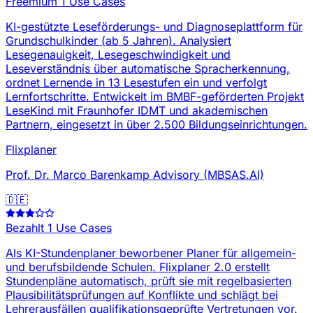
Freemium
1 Use Cases
KI-gestützte Leseförderungs- und Diagnoseplattform für
Grundschulkinder (ab 5 Jahren). Analysiert
Lesegenauigkeit, Lesegeschwindigkeit und
Leseverständnis über automatische Spracherkennung,
ordnet Lernende in 13 Lesestufen ein und verfolgt
Lernfortschritte. Entwickelt im BMBF-geförderten Projekt
LeseKind mit Fraunhofer IDMT und akademischen
Partnern, eingesetzt in über 2.500 Bildungseinrichtungen.
Flixplaner
Prof. Dr. Marco Barenkamp Advisory (MBSAS.AI)
🇩🇪
Bezahlt
1 Use Cases
Als KI-Stundenplaner beworbener Planer für allgemein-
und berufsbildende Schulen. Flixplaner 2.0 erstellt
Stundenpläne automatisch, prüft sie mit regelbasierten
Plausibilitätsprüfungen auf Konflikte und schlägt bei
Lehrerausfällen qualifikationsgeprüfte Vertretungen vor.