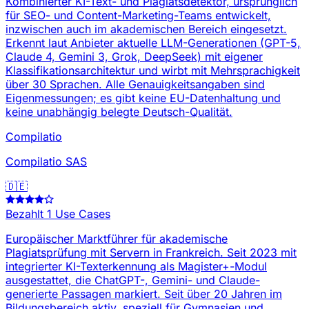
Kombinierter KI-Text- und Plagiatsdetektor, ursprünglich
für SEO- und Content-Marketing-Teams entwickelt,
inzwischen auch im akademischen Bereich eingesetzt.
Erkennt laut Anbieter aktuelle LLM-Generationen (GPT-5,
Claude 4, Gemini 3, Grok, DeepSeek) mit eigener
Klassifikationsarchitektur und wirbt mit Mehrsprachigkeit
über 30 Sprachen. Alle Genauigkeitsangaben sind
Eigenmessungen; es gibt keine EU-Datenhaltung und
keine unabhängig belegte Deutsch-Qualität.
Compilatio
Compilatio SAS
🇩🇪
Bezahlt
1 Use Cases
Europäischer Marktführer für akademische
Plagiatsprüfung mit Servern in Frankreich. Seit 2023 mit
integrierter KI-Texterkennung als Magister+-Modul
ausgestattet, die ChatGPT-, Gemini- und Claude-
generierte Passagen markiert. Seit über 20 Jahren im
Bildungsbereich aktiv, speziell für Gymnasien und