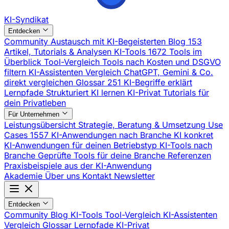
KI-Syndikat
Entdecken
Community
Austausch mit KI-Begeisterten
Blog
153
Artikel, Tutorials & Analysen
KI-Tools
1672 Tools im
Überblick
Tool-Vergleich
Tools nach Kosten und DSGVO
filtern
KI-Assistenten Vergleich
ChatGPT, Gemini & Co.
direkt vergleichen
Glossar
251 KI-Begriffe erklärt
Lernpfade
Strukturiert KI lernen
KI-Privat
Tutorials für
dein Privatleben
Für Unternehmen
Leistungsübersicht
Strategie, Beratung & Umsetzung
Use
Cases
1557 KI-Anwendungen nach Branche
KI konkret
KI-Anwendungen für deinen Betriebstyp
KI-Tools nach
Branche
Geprüfte Tools für deine Branche
Referenzen
Praxisbeispiele aus der KI-Anwendung
Akademie
Über uns
Kontakt
Newsletter
Entdecken
Community
Blog
KI-Tools
Tool-Vergleich
KI-Assistenten
Vergleich
Glossar
Lernpfade
KI-Privat