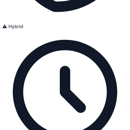
⚠️ Hybrid