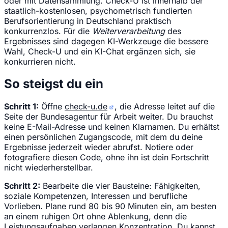
oder mit Datensammlung. Check-U ist innerhalb der
staatlich-kostenlosen, psychometrisch fundierten
Berufsorientierung in Deutschland praktisch
konkurrenzlos. Für die
Weiterverarbeitung
des
Ergebnisses sind dagegen KI-Werkzeuge die bessere
Wahl, Check-U und ein KI-Chat ergänzen sich, sie
konkurrieren nicht.
So steigst du ein
Schritt 1:
Öffne
check-u.de
, die Adresse leitet auf die
Seite der Bundesagentur für Arbeit weiter. Du brauchst
keine E-Mail-Adresse und keinen Klarnamen. Du erhältst
einen persönlichen Zugangscode, mit dem du deine
Ergebnisse jederzeit wieder abrufst. Notiere oder
fotografiere diesen Code, ohne ihn ist dein Fortschritt
nicht wiederherstellbar.
Schritt 2:
Bearbeite die vier Bausteine: Fähigkeiten,
soziale Kompetenzen, Interessen und berufliche
Vorlieben. Plane rund 80 bis 90 Minuten ein, am besten
an einem ruhigen Ort ohne Ablenkung, denn die
Leistungsaufgaben verlangen Konzentration. Du kannst