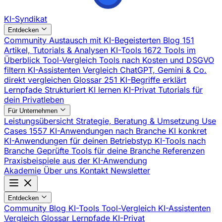
KI-Syndikat
Entdecken
Community
Austausch mit KI-Begeisterten
Blog
151
Artikel, Tutorials & Analysen
KI-Tools
1672 Tools im
Überblick
Tool-Vergleich
Tools nach Kosten und DSGVO
filtern
KI-Assistenten Vergleich
ChatGPT, Gemini & Co.
direkt vergleichen
Glossar
251 KI-Begriffe erklärt
Lernpfade
Strukturiert KI lernen
KI-Privat
Tutorials für
dein Privatleben
Für Unternehmen
Leistungsübersicht
Strategie, Beratung & Umsetzung
Use
Cases
1557 KI-Anwendungen nach Branche
KI konkret
KI-Anwendungen für deinen Betriebstyp
KI-Tools nach
Branche
Geprüfte Tools für deine Branche
Referenzen
Praxisbeispiele aus der KI-Anwendung
Akademie
Über uns
Kontakt
Newsletter
Entdecken
Community
Blog
KI-Tools
Tool-Vergleich
KI-Assistenten
Vergleich
Glossar
Lernpfade
KI-Privat