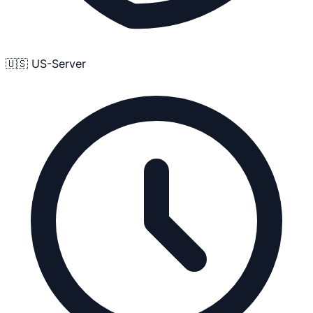
🇺🇸 US-Server