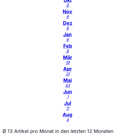
Okt
8
Nov
9
Dez
6
Jan
6
Feb
8
Mär
19
Apr
31
Mai
43
Jun
1
Jul
11
Aug
4
Ø 13 Artikel pro Monat in den letzten 12 Monaten