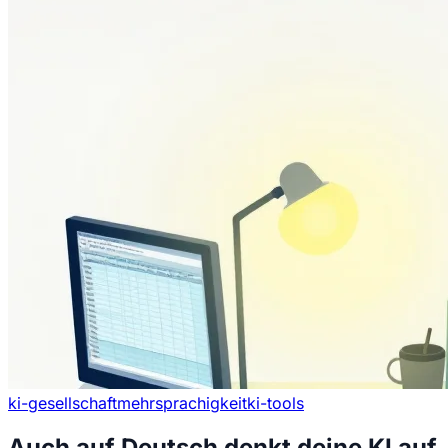
ki-gesellschaft
mehrsprachigkeit
ki-tools
Auch auf Deutsch denkt deine KI auf