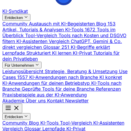
KI-Syndikat
Entdecken
Community
Austausch mit KI-Begeisterten
Blog
153
Artikel, Tutorials & Analysen
KI-Tools
1672 Tools im
Überblick
Tool-Vergleich
Tools nach Kosten und DSGVO
filtern
KI-Assistenten Vergleich
ChatGPT, Gemini & Co.
direkt vergleichen
Glossar
251 KI-Begriffe erklärt
Lernpfade
Strukturiert KI lernen
KI-Privat
Tutorials für
dein Privatleben
Für Unternehmen
Leistungsübersicht
Strategie, Beratung & Umsetzung
Use
Cases
1557 KI-Anwendungen nach Branche
KI konkret
KI-Anwendungen für deinen Betriebstyp
KI-Tools nach
Branche
Geprüfte Tools für deine Branche
Referenzen
Praxisbeispiele aus der KI-Anwendung
Akademie
Über uns
Kontakt
Newsletter
Entdecken
Community
Blog
KI-Tools
Tool-Vergleich
KI-Assistenten
Vergleich
Glossar
Lernpfade
KI-Privat