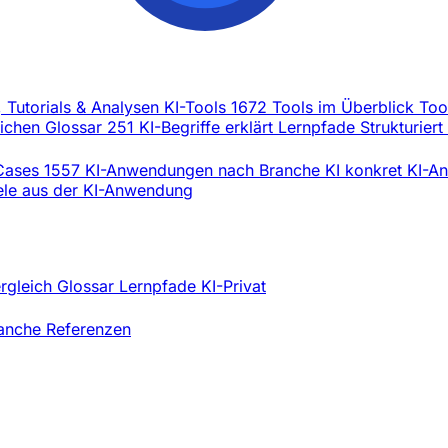
, Tutorials & Analysen
KI-Tools
1672 Tools im Überblick
Too
eichen
Glossar
251 KI-Begriffe erklärt
Lernpfade
Strukturiert
Cases
1557 KI-Anwendungen nach Branche
KI konkret
KI-An
iele aus der KI-Anwendung
ergleich
Glossar
Lernpfade
KI-Privat
ranche
Referenzen