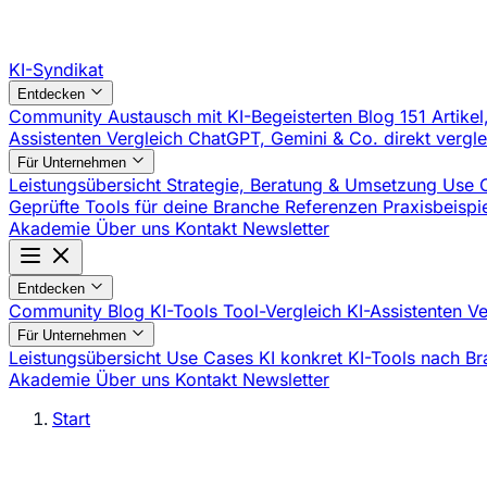
KI-Syndikat
Entdecken
Community
Austausch mit KI-Begeisterten
Blog
151 Artikel
Assistenten Vergleich
ChatGPT, Gemini & Co. direkt vergl
Für Unternehmen
Leistungsübersicht
Strategie, Beratung & Umsetzung
Use 
Geprüfte Tools für deine Branche
Referenzen
Praxisbeisp
Akademie
Über uns
Kontakt
Newsletter
Entdecken
Community
Blog
KI-Tools
Tool-Vergleich
KI-Assistenten V
Für Unternehmen
Leistungsübersicht
Use Cases
KI konkret
KI-Tools nach B
Akademie
Über uns
Kontakt
Newsletter
Start