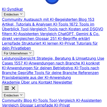
KI-Syndikat
Entdecken
Community
Austausch mit KI-Begeisterten
Blog
153
Artikel, Tutorials & Analysen
KI-Tools
1672 Tools im
Überblick
Tool-Vergleich
Tools nach Kosten und DSGVO
filtern
KI-Assistenten Vergleich
ChatGPT, Gemini & Co.
direkt vergleichen
Glossar
251 KI-Begriffe erklärt
Lernpfade
Strukturiert KI lernen
KI-Privat
Tutorials für
dein Privatleben
Für Unternehmen
Leistungsübersicht
Strategie, Beratung & Umsetzung
Use
Cases
1557 KI-Anwendungen nach Branche
KI konkret
KI-Anwendungen für deinen Betriebstyp
KI-Tools nach
Branche
Geprüfte Tools für deine Branche
Referenzen
Praxisbeispiele aus der KI-Anwendung
Akademie
Über uns
Kontakt
Newsletter
Entdecken
Community
Blog
KI-Tools
Tool-Vergleich
KI-Assistenten
Vergleich
Glossar
Lernpfade
KI-Privat