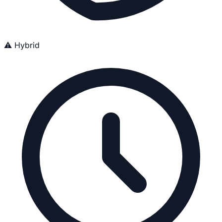
⚠️ Hybrid