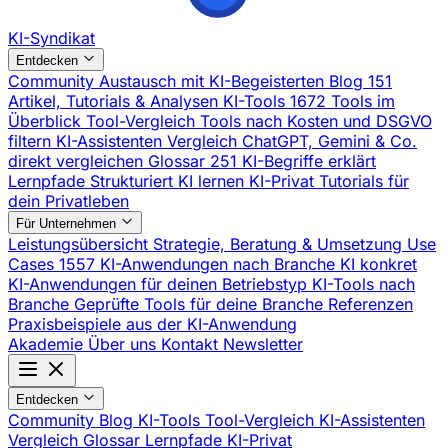
KI-Syndikat
Entdecken
Community
Austausch mit KI-Begeisterten
Blog
151
Artikel, Tutorials & Analysen
KI-Tools
1672 Tools im
Überblick
Tool-Vergleich
Tools nach Kosten und DSGVO
filtern
KI-Assistenten Vergleich
ChatGPT, Gemini & Co.
direkt vergleichen
Glossar
251 KI-Begriffe erklärt
Lernpfade
Strukturiert KI lernen
KI-Privat
Tutorials für
dein Privatleben
Für Unternehmen
Leistungsübersicht
Strategie, Beratung & Umsetzung
Use
Cases
1557 KI-Anwendungen nach Branche
KI konkret
KI-Anwendungen für deinen Betriebstyp
KI-Tools nach
Branche
Geprüfte Tools für deine Branche
Referenzen
Praxisbeispiele aus der KI-Anwendung
Akademie
Über uns
Kontakt
Newsletter
Entdecken
Community
Blog
KI-Tools
Tool-Vergleich
KI-Assistenten
Vergleich
Glossar
Lernpfade
KI-Privat