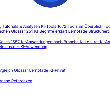
l, Tutorials & Analysen
KI-Tools
1672 Tools im Überblick
Too
eichen
Glossar
251 KI-Begriffe erklärt
Lernpfade
Strukturiert
Cases
1557 KI-Anwendungen nach Branche
KI konkret
KI-An
iele aus der KI-Anwendung
ergleich
Glossar
Lernpfade
KI-Privat
ranche
Referenzen