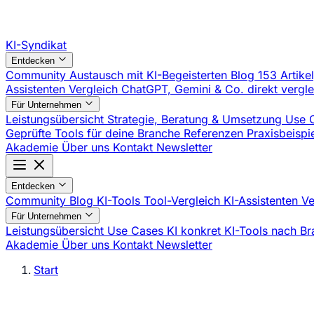
KI-Syndikat
Entdecken
Community
Austausch mit KI-Begeisterten
Blog
153 Artike
Assistenten Vergleich
ChatGPT, Gemini & Co. direkt vergl
Für Unternehmen
Leistungsübersicht
Strategie, Beratung & Umsetzung
Use 
Geprüfte Tools für deine Branche
Referenzen
Praxisbeisp
Akademie
Über uns
Kontakt
Newsletter
Entdecken
Community
Blog
KI-Tools
Tool-Vergleich
KI-Assistenten V
Für Unternehmen
Leistungsübersicht
Use Cases
KI konkret
KI-Tools nach B
Akademie
Über uns
Kontakt
Newsletter
Start