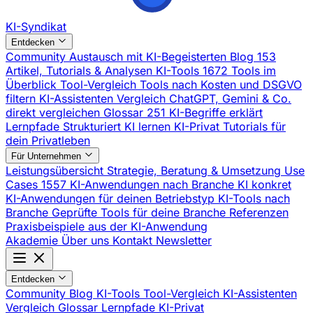
KI-Syndikat
Entdecken
Community
Austausch mit KI-Begeisterten
Blog
153
Artikel, Tutorials & Analysen
KI-Tools
1672 Tools im
Überblick
Tool-Vergleich
Tools nach Kosten und DSGVO
filtern
KI-Assistenten Vergleich
ChatGPT, Gemini & Co.
direkt vergleichen
Glossar
251 KI-Begriffe erklärt
Lernpfade
Strukturiert KI lernen
KI-Privat
Tutorials für
dein Privatleben
Für Unternehmen
Leistungsübersicht
Strategie, Beratung & Umsetzung
Use
Cases
1557 KI-Anwendungen nach Branche
KI konkret
KI-Anwendungen für deinen Betriebstyp
KI-Tools nach
Branche
Geprüfte Tools für deine Branche
Referenzen
Praxisbeispiele aus der KI-Anwendung
Akademie
Über uns
Kontakt
Newsletter
Entdecken
Community
Blog
KI-Tools
Tool-Vergleich
KI-Assistenten
Vergleich
Glossar
Lernpfade
KI-Privat