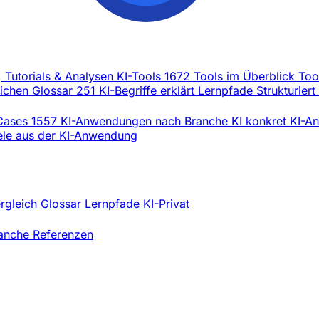
, Tutorials & Analysen
KI-Tools
1672 Tools im Überblick
Too
eichen
Glossar
251 KI-Begriffe erklärt
Lernpfade
Strukturiert
Cases
1557 KI-Anwendungen nach Branche
KI konkret
KI-An
iele aus der KI-Anwendung
ergleich
Glossar
Lernpfade
KI-Privat
ranche
Referenzen