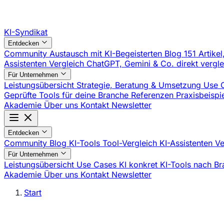
KI-Syndikat
Entdecken
Community
Austausch mit KI-Begeisterten
Blog
151 Artikel
Assistenten Vergleich
ChatGPT, Gemini & Co. direkt vergl
Für Unternehmen
Leistungsübersicht
Strategie, Beratung & Umsetzung
Use 
Geprüfte Tools für deine Branche
Referenzen
Praxisbeisp
Akademie
Über uns
Kontakt
Newsletter
Entdecken
Community
Blog
KI-Tools
Tool-Vergleich
KI-Assistenten V
Für Unternehmen
Leistungsübersicht
Use Cases
KI konkret
KI-Tools nach B
Akademie
Über uns
Kontakt
Newsletter
Start