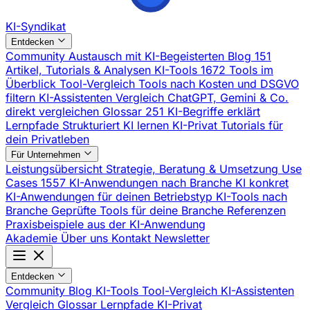
KI-Syndikat
Entdecken
Community
Austausch mit KI-Begeisterten
Blog
151
Artikel, Tutorials & Analysen
KI-Tools
1672 Tools im
Überblick
Tool-Vergleich
Tools nach Kosten und DSGVO
filtern
KI-Assistenten Vergleich
ChatGPT, Gemini & Co.
direkt vergleichen
Glossar
251 KI-Begriffe erklärt
Lernpfade
Strukturiert KI lernen
KI-Privat
Tutorials für
dein Privatleben
Für Unternehmen
Leistungsübersicht
Strategie, Beratung & Umsetzung
Use
Cases
1557 KI-Anwendungen nach Branche
KI konkret
KI-Anwendungen für deinen Betriebstyp
KI-Tools nach
Branche
Geprüfte Tools für deine Branche
Referenzen
Praxisbeispiele aus der KI-Anwendung
Akademie
Über uns
Kontakt
Newsletter
Entdecken
Community
Blog
KI-Tools
Tool-Vergleich
KI-Assistenten
Vergleich
Glossar
Lernpfade
KI-Privat