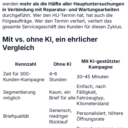
werden
mehr als die Hälfte aller Hauptuntersuchungen
in Verbindung mit Reparatur- und Wartungsarbeiten
durchgeführt. Wer den HU-Termin hat, hat auch die
Folgeaufträge. Wer den Termin verliert, verliert das
gesamte Servicegeschäft des Kunden für diesen Zyklus.
Mit vs. ohne KI, ein ehrlicher
Vergleich
Mit KI-gestützter
Kennzahl
Ohne KI
Kampagne
Zeit für 300-
4–6
30–45 Minuten
Kunden-Kampagne
Stunden
Einfach, nach
Segmentierung
Kaum, ein
Fälligkeit,
möglich
Brief für alle
Fahrzeugtyp,
Kilometerstand
Generisch,
Personalisiert, höhere
Briefqualität
niedriger
Öffnungsrate
Rücklauf