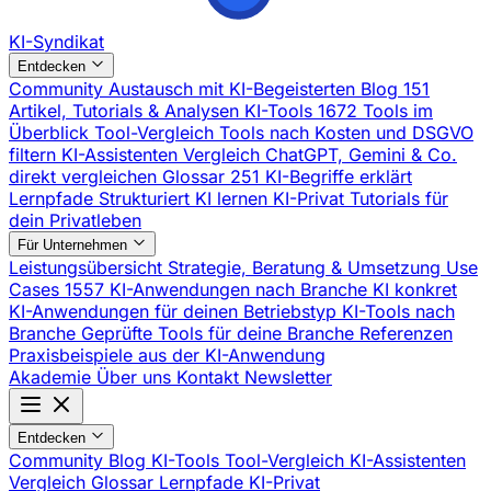
KI-Syndikat
Entdecken
Community
Austausch mit KI-Begeisterten
Blog
151
Artikel, Tutorials & Analysen
KI-Tools
1672 Tools im
Überblick
Tool-Vergleich
Tools nach Kosten und DSGVO
filtern
KI-Assistenten Vergleich
ChatGPT, Gemini & Co.
direkt vergleichen
Glossar
251 KI-Begriffe erklärt
Lernpfade
Strukturiert KI lernen
KI-Privat
Tutorials für
dein Privatleben
Für Unternehmen
Leistungsübersicht
Strategie, Beratung & Umsetzung
Use
Cases
1557 KI-Anwendungen nach Branche
KI konkret
KI-Anwendungen für deinen Betriebstyp
KI-Tools nach
Branche
Geprüfte Tools für deine Branche
Referenzen
Praxisbeispiele aus der KI-Anwendung
Akademie
Über uns
Kontakt
Newsletter
Entdecken
Community
Blog
KI-Tools
Tool-Vergleich
KI-Assistenten
Vergleich
Glossar
Lernpfade
KI-Privat