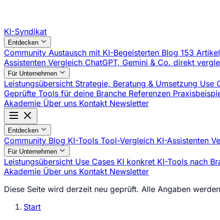
KI-Syndikat
Entdecken
Community
Austausch mit KI-Begeisterten
Blog
153 Artike
Assistenten Vergleich
ChatGPT, Gemini & Co. direkt vergl
Für Unternehmen
Leistungsübersicht
Strategie, Beratung & Umsetzung
Use 
Geprüfte Tools für deine Branche
Referenzen
Praxisbeisp
Akademie
Über uns
Kontakt
Newsletter
Entdecken
Community
Blog
KI-Tools
Tool-Vergleich
KI-Assistenten V
Für Unternehmen
Leistungsübersicht
Use Cases
KI konkret
KI-Tools nach B
Akademie
Über uns
Kontakt
Newsletter
Diese Seite wird derzeit neu geprüft. Alle Angaben werden 
Start