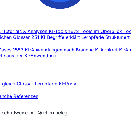
l, Tutorials & Analysen
KI-Tools
1672 Tools im Überblick
Too
eichen
Glossar
251 KI-Begriffe erklärt
Lernpfade
Strukturiert
Cases
1557 KI-Anwendungen nach Branche
KI konkret
KI-An
iele aus der KI-Anwendung
ergleich
Glossar
Lernpfade
KI-Privat
ranche
Referenzen
schrittweise mit Quellen belegt.