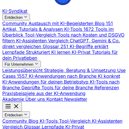
KI-Syndikat
Entdecken
Community
Austausch mit KI-Begeisterten
Blog
151
Artikel, Tutorials & Analysen
KI-Tools
1672 Tools im
Überblick
Tool-Vergleich
Tools nach Kosten und DSGVO
filtern
KI-Assistenten Vergleich
ChatGPT, Gemini & Co.
direkt vergleichen
Glossar
251 KI-Begriffe erklärt
Lernpfade
Strukturiert KI lernen
KI-Privat
Tutorials für
dein Privatleben
Für Unternehmen
Leistungsübersicht
Strategie, Beratung & Umsetzung
Use
Cases
1557 KI-Anwendungen nach Branche
KI konkret
KI-Anwendungen für deinen Betriebstyp
KI-Tools nach
Branche
Geprüfte Tools für deine Branche
Referenzen
Praxisbeispiele aus der KI-Anwendung
Akademie
Über uns
Kontakt
Newsletter
Entdecken
Community
Blog
KI-Tools
Tool-Vergleich
KI-Assistenten
Vergleich
Glossar
Lernpfade
KI-Privat