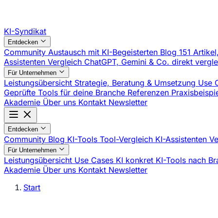
KI-Syndikat
Entdecken
Community
Austausch mit KI-Begeisterten
Blog
151 Artikel
Assistenten Vergleich
ChatGPT, Gemini & Co. direkt vergl
Für Unternehmen
Leistungsübersicht
Strategie, Beratung & Umsetzung
Use 
Geprüfte Tools für deine Branche
Referenzen
Praxisbeisp
Akademie
Über uns
Kontakt
Newsletter
Entdecken
Community
Blog
KI-Tools
Tool-Vergleich
KI-Assistenten V
Für Unternehmen
Leistungsübersicht
Use Cases
KI konkret
KI-Tools nach B
Akademie
Über uns
Kontakt
Newsletter
Start