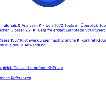
, Tutorials & Analysen
KI-Tools
1672 Tools im Überblick
Too
eichen
Glossar
251 KI-Begriffe erklärt
Lernpfade
Strukturiert
Cases
1557 KI-Anwendungen nach Branche
KI konkret
KI-An
iele aus der KI-Anwendung
ergleich
Glossar
Lernpfade
KI-Privat
ranche
Referenzen