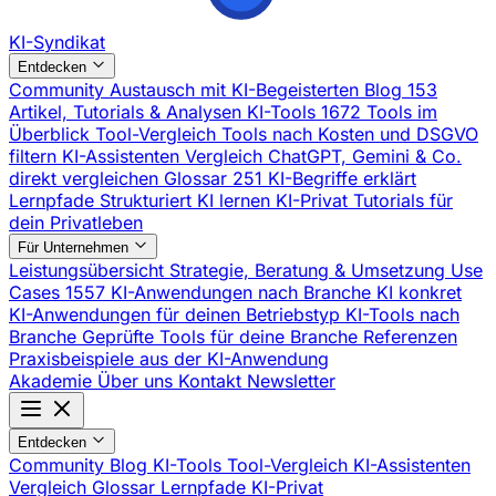
KI-Syndikat
Entdecken
Community
Austausch mit KI-Begeisterten
Blog
153
Artikel, Tutorials & Analysen
KI-Tools
1672 Tools im
Überblick
Tool-Vergleich
Tools nach Kosten und DSGVO
filtern
KI-Assistenten Vergleich
ChatGPT, Gemini & Co.
direkt vergleichen
Glossar
251 KI-Begriffe erklärt
Lernpfade
Strukturiert KI lernen
KI-Privat
Tutorials für
dein Privatleben
Für Unternehmen
Leistungsübersicht
Strategie, Beratung & Umsetzung
Use
Cases
1557 KI-Anwendungen nach Branche
KI konkret
KI-Anwendungen für deinen Betriebstyp
KI-Tools nach
Branche
Geprüfte Tools für deine Branche
Referenzen
Praxisbeispiele aus der KI-Anwendung
Akademie
Über uns
Kontakt
Newsletter
Entdecken
Community
Blog
KI-Tools
Tool-Vergleich
KI-Assistenten
Vergleich
Glossar
Lernpfade
KI-Privat