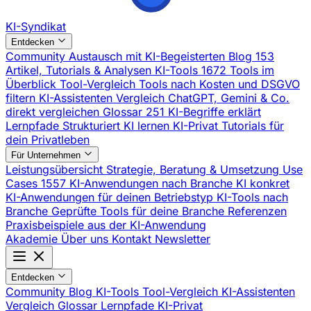
KI-Syndikat
Entdecken
Community
Austausch mit KI-Begeisterten
Blog
153
Artikel, Tutorials & Analysen
KI-Tools
1672 Tools im
Überblick
Tool-Vergleich
Tools nach Kosten und DSGVO
filtern
KI-Assistenten Vergleich
ChatGPT, Gemini & Co.
direkt vergleichen
Glossar
251 KI-Begriffe erklärt
Lernpfade
Strukturiert KI lernen
KI-Privat
Tutorials für
dein Privatleben
Für Unternehmen
Leistungsübersicht
Strategie, Beratung & Umsetzung
Use
Cases
1557 KI-Anwendungen nach Branche
KI konkret
KI-Anwendungen für deinen Betriebstyp
KI-Tools nach
Branche
Geprüfte Tools für deine Branche
Referenzen
Praxisbeispiele aus der KI-Anwendung
Akademie
Über uns
Kontakt
Newsletter
Entdecken
Community
Blog
KI-Tools
Tool-Vergleich
KI-Assistenten
Vergleich
Glossar
Lernpfade
KI-Privat