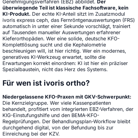
Genehmigungsverfahren (EBZ) abbildet.
Der
überwiegende Teil ist klassische Fachsoftware, kein
KI-Produkt.
Der echte KI-Anteil sitzt im Zusatzmodul
ivoris express ceph, das Fernröntgenauswertungen (FRS)
automatisch in unter einer Sekunde vorschlägt, trainiert
auf Tausenden manueller Auswertungen erfahrener
Kieferorthopäden. Wer eine solide, deutsche KFO-
Komplettlösung sucht und die Kephalometrie
beschleunigen will, ist hier richtig. Wer ein modernes,
generatives KI-Werkzeug erwartet, sollte die
Erwartungen korrekt einordnen: KI ist hier ein präziser
Spezialbaustein, nicht das Herz des Systems.
Für wen ist ivoris ortho?
Niedergelassene KFO-Praxen mit GKV-Schwerpunkt:
Die Kernzielgruppe. Wer viele Kassenpatienten
behandelt, profitiert vom integrierten EBZ-Verfahren, der
KIG-Einstufungshilfe und den BEMA-KFO-
Regelprüfungen. Der Behandlungsplan-Workflow bleibt
durchgehend digital, von der Befundung bis zur
Einreichung bei der KZV.