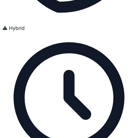
⚠️ Hybrid