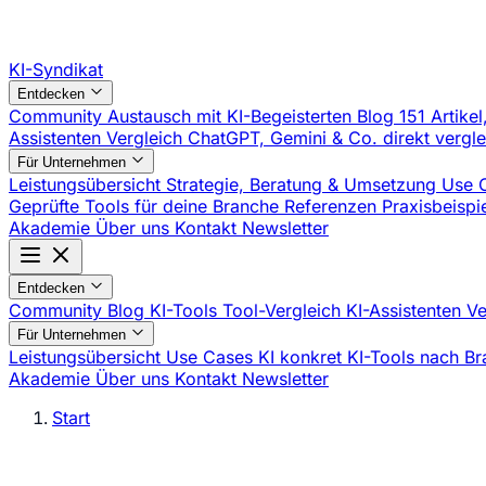
KI-Syndikat
Entdecken
Community
Austausch mit KI-Begeisterten
Blog
151 Artikel
Assistenten Vergleich
ChatGPT, Gemini & Co. direkt vergl
Für Unternehmen
Leistungsübersicht
Strategie, Beratung & Umsetzung
Use 
Geprüfte Tools für deine Branche
Referenzen
Praxisbeisp
Akademie
Über uns
Kontakt
Newsletter
Entdecken
Community
Blog
KI-Tools
Tool-Vergleich
KI-Assistenten V
Für Unternehmen
Leistungsübersicht
Use Cases
KI konkret
KI-Tools nach B
Akademie
Über uns
Kontakt
Newsletter
Start