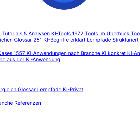
, Tutorials & Analysen
KI-Tools
1672 Tools im Überblick
Too
eichen
Glossar
251 KI-Begriffe erklärt
Lernpfade
Strukturiert
Cases
1557 KI-Anwendungen nach Branche
KI konkret
KI-An
iele aus der KI-Anwendung
ergleich
Glossar
Lernpfade
KI-Privat
ranche
Referenzen