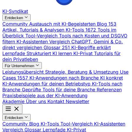
KI-Syndikat
Entdecken
Community
Austausch mit KI-Begeisterten
Blog
153
Artikel, Tutorials & Analysen
KI-Tools
1672 Tools im
Überblick
Tool-Vergleich
Tools nach Kosten und DSGVO
filtern
KI-Assistenten Vergleich
ChatGPT, Gemini & Co.
direkt vergleichen
Glossar
251 KI-Begriffe erklärt
Lernpfade
Strukturiert KI lernen
KI-Privat
Tutorials für
dein Privatleben
Für Unternehmen
Leistungsübersicht
Strategie, Beratung & Umsetzung
Use
Cases
1557 KI-Anwendungen nach Branche
KI konkret
KI-Anwendungen für deinen Betriebstyp
KI-Tools nach
Branche
Geprüfte Tools für deine Branche
Referenzen
Praxisbeispiele aus der KI-Anwendung
Akademie
Über uns
Kontakt
Newsletter
Entdecken
Community
Blog
KI-Tools
Tool-Vergleich
KI-Assistenten
Vergleich
Glossar
Lernpfade
KI-Privat