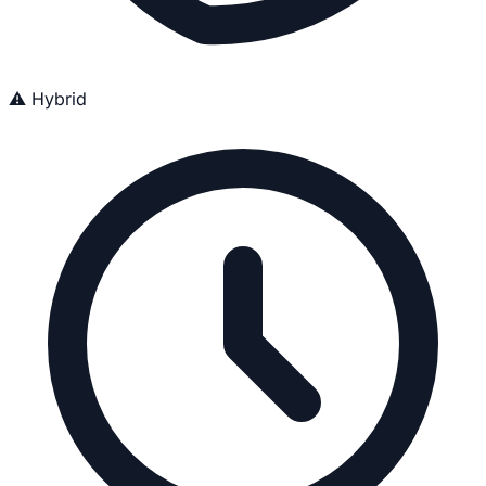
⚠️ Hybrid