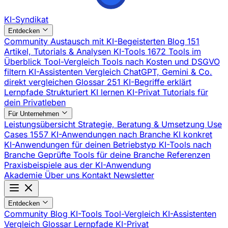
KI-Syndikat
Entdecken
Community
Austausch mit KI-Begeisterten
Blog
151
Artikel, Tutorials & Analysen
KI-Tools
1672 Tools im
Überblick
Tool-Vergleich
Tools nach Kosten und DSGVO
filtern
KI-Assistenten Vergleich
ChatGPT, Gemini & Co.
direkt vergleichen
Glossar
251 KI-Begriffe erklärt
Lernpfade
Strukturiert KI lernen
KI-Privat
Tutorials für
dein Privatleben
Für Unternehmen
Leistungsübersicht
Strategie, Beratung & Umsetzung
Use
Cases
1557 KI-Anwendungen nach Branche
KI konkret
KI-Anwendungen für deinen Betriebstyp
KI-Tools nach
Branche
Geprüfte Tools für deine Branche
Referenzen
Praxisbeispiele aus der KI-Anwendung
Akademie
Über uns
Kontakt
Newsletter
Entdecken
Community
Blog
KI-Tools
Tool-Vergleich
KI-Assistenten
Vergleich
Glossar
Lernpfade
KI-Privat