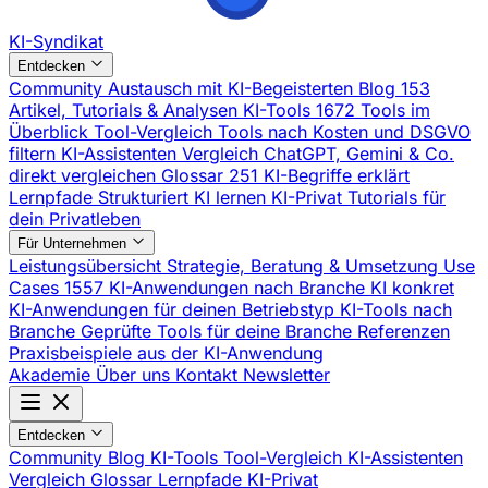
KI-Syndikat
Entdecken
Community
Austausch mit KI-Begeisterten
Blog
153
Artikel, Tutorials & Analysen
KI-Tools
1672 Tools im
Überblick
Tool-Vergleich
Tools nach Kosten und DSGVO
filtern
KI-Assistenten Vergleich
ChatGPT, Gemini & Co.
direkt vergleichen
Glossar
251 KI-Begriffe erklärt
Lernpfade
Strukturiert KI lernen
KI-Privat
Tutorials für
dein Privatleben
Für Unternehmen
Leistungsübersicht
Strategie, Beratung & Umsetzung
Use
Cases
1557 KI-Anwendungen nach Branche
KI konkret
KI-Anwendungen für deinen Betriebstyp
KI-Tools nach
Branche
Geprüfte Tools für deine Branche
Referenzen
Praxisbeispiele aus der KI-Anwendung
Akademie
Über uns
Kontakt
Newsletter
Entdecken
Community
Blog
KI-Tools
Tool-Vergleich
KI-Assistenten
Vergleich
Glossar
Lernpfade
KI-Privat