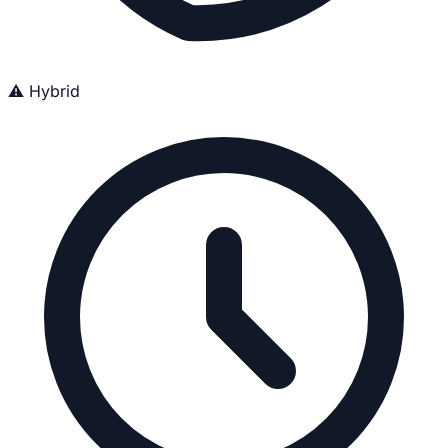
⚠️ Hybrid