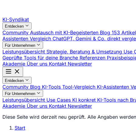
KI-Syndikat
Entdecken
Community
Austausch mit KI-Begeisterten
Blog
153 Artike
Assistenten Vergleich
ChatGPT, Gemini & Co. direkt vergl
Für Unternehmen
Leistungsübersicht
Strategie, Beratung & Umsetzung
Use 
Geprüfte Tools für deine Branche
Referenzen
Praxisbeisp
Akademie
Über uns
Kontakt
Newsletter
Entdecken
Community
Blog
KI-Tools
Tool-Vergleich
KI-Assistenten V
Für Unternehmen
Leistungsübersicht
Use Cases
KI konkret
KI-Tools nach B
Akademie
Über uns
Kontakt
Newsletter
Diese Seite wird derzeit neu geprüft. Alle Angaben werden 
Start