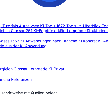
l, Tutorials & Analysen
KI-Tools
1672 Tools im Überblick
Too
eichen
Glossar
251 KI-Begriffe erklärt
Lernpfade
Strukturiert
Cases
1557 KI-Anwendungen nach Branche
KI konkret
KI-An
iele aus der KI-Anwendung
ergleich
Glossar
Lernpfade
KI-Privat
ranche
Referenzen
schrittweise mit Quellen belegt.