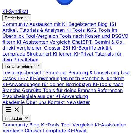
KI-Syndikat
Entdecken
Community
Austausch mit KI-Begeisterten
Blog
151
Artikel, Tutorials & Analysen
KI-Tools
1672 Tools im
Überblick
Tool-Vergleich
Tools nach Kosten und DSGVO
filtern
KI-Assistenten Vergleich
ChatGPT, Gemini & Co.
direkt vergleichen
Glossar
251 KI-Begriffe erklärt
Lernpfade
Strukturiert KI lernen
KI-Privat
Tutorials für
dein Privatleben
Für Unternehmen
Leistungsübersicht
Strategie, Beratung & Umsetzung
Use
Cases
1557 KI-Anwendungen nach Branche
KI konkret
KI-Anwendungen für deinen Betriebstyp
KI-Tools nach
Branche
Geprüfte Tools für deine Branche
Referenzen
Praxisbeispiele aus der KI-Anwendung
Akademie
Über uns
Kontakt
Newsletter
Entdecken
Community
Blog
KI-Tools
Tool-Vergleich
KI-Assistenten
Vergleich
Glossar
Lernpfade
KI-Privat