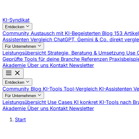
KI-Syndikat
Entdecken
Community
Austausch mit KI-Begeisterten
Blog
153 Artike
Assistenten Vergleich
ChatGPT, Gemini & Co. direkt vergl
Für Unternehmen
Leistungsübersicht
Strategie, Beratung & Umsetzung
Use 
Geprüfte Tools für deine Branche
Referenzen
Praxisbeisp
Akademie
Über uns
Kontakt
Newsletter
Entdecken
Community
Blog
KI-Tools
Tool-Vergleich
KI-Assistenten V
Für Unternehmen
Leistungsübersicht
Use Cases
KI konkret
KI-Tools nach B
Akademie
Über uns
Kontakt
Newsletter
Start