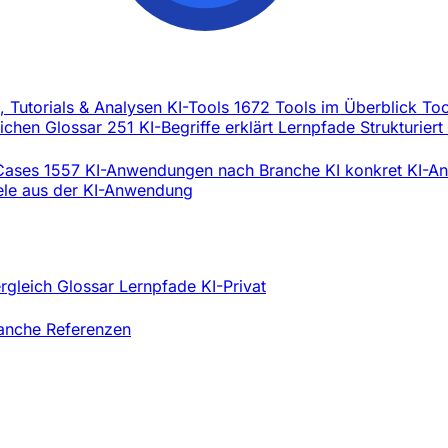
l, Tutorials & Analysen
KI-Tools
1672 Tools im Überblick
Too
eichen
Glossar
251 KI-Begriffe erklärt
Lernpfade
Strukturiert
Cases
1557 KI-Anwendungen nach Branche
KI konkret
KI-An
iele aus der KI-Anwendung
ergleich
Glossar
Lernpfade
KI-Privat
ranche
Referenzen