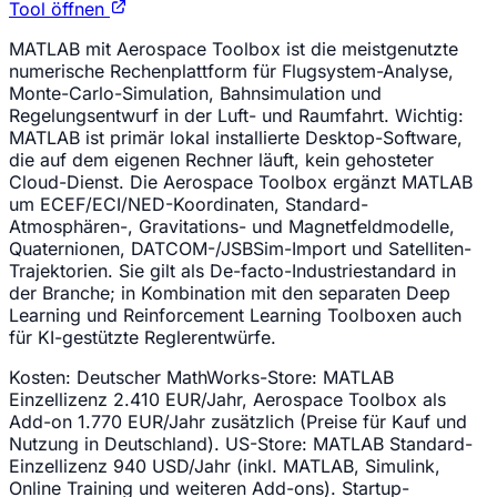
Tool öffnen
MATLAB mit Aerospace Toolbox ist die meistgenutzte
numerische Rechenplattform für Flugsystem-Analyse,
Monte-Carlo-Simulation, Bahnsimulation und
Regelungsentwurf in der Luft- und Raumfahrt. Wichtig:
MATLAB ist primär lokal installierte Desktop-Software,
die auf dem eigenen Rechner läuft, kein gehosteter
Cloud-Dienst. Die Aerospace Toolbox ergänzt MATLAB
um ECEF/ECI/NED-Koordinaten, Standard-
Atmosphären-, Gravitations- und Magnetfeldmodelle,
Quaternionen, DATCOM-/JSBSim-Import und Satelliten-
Trajektorien. Sie gilt als De-facto-Industriestandard in
der Branche; in Kombination mit den separaten Deep
Learning und Reinforcement Learning Toolboxen auch
für KI-gestützte Reglerentwürfe.
Kosten:
Deutscher MathWorks-Store: MATLAB
Einzellizenz 2.410 EUR/Jahr, Aerospace Toolbox als
Add-on 1.770 EUR/Jahr zusätzlich (Preise für Kauf und
Nutzung in Deutschland). US-Store: MATLAB Standard-
Einzellizenz 940 USD/Jahr (inkl. MATLAB, Simulink,
Online Training und weiteren Add-ons). Startup-