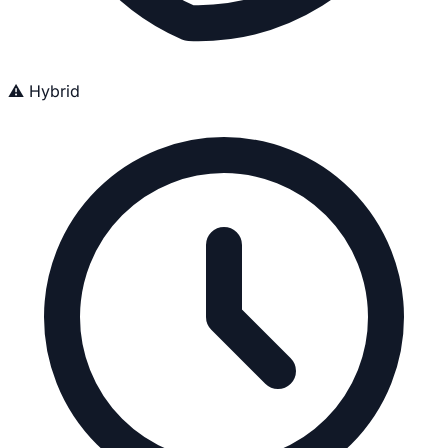
⚠️ Hybrid