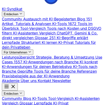
KI-Syndikat
Entdecken
Community
Austausch mit KI-Begeisterten
Blog
151
Artikel, Tutorials & Analysen
KI-Tools
1672 Tools im
Überblick
Tool-Vergleich
Tools nach Kosten und DSGVO
filtern
KI-Assistenten Vergleich
ChatGPT, Gemini & Co.
direkt vergleichen
Glossar
251 KI-Begriffe erklärt
Lernpfade
Strukturiert KI lernen
KI-Privat
Tutorials für
dein Privatleben
Für Unternehmen
Leistungsübersicht
Strategie, Beratung & Umsetzung
Use
Cases
1557 KI-Anwendungen nach Branche
KI konkret
KI-Anwendungen für deinen Betriebstyp
KI-Tools nach
Branche
Geprüfte Tools für deine Branche
Referenzen
Praxisbeispiele aus der KI-Anwendung
Akademie
Über uns
Kontakt
Newsletter
Entdecken
Community
Blog
KI-Tools
Tool-Vergleich
KI-Assistenten
Vergleich
Glossar
Lernpfade
KI-Privat