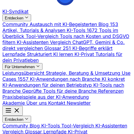
KI-Syndikat
Entdecken
Community
Austausch mit KI-Begeisterten
Blog
153
Artikel, Tutorials & Analysen
KI-Tools
1672 Tools im
Überblick
Tool-Vergleich
Tools nach Kosten und DSGVO
filtern
KI-Assistenten Vergleich
ChatGPT, Gemini & Co.
direkt vergleichen
Glossar
251 KI-Begriffe erklärt
Lernpfade
Strukturiert KI lernen
KI-Privat
Tutorials für
dein Privatleben
Für Unternehmen
Leistungsübersicht
Strategie, Beratung & Umsetzung
Use
Cases
1557 KI-Anwendungen nach Branche
KI konkret
KI-Anwendungen für deinen Betriebstyp
KI-Tools nach
Branche
Geprüfte Tools für deine Branche
Referenzen
Praxisbeispiele aus der KI-Anwendung
Akademie
Über uns
Kontakt
Newsletter
Entdecken
Community
Blog
KI-Tools
Tool-Vergleich
KI-Assistenten
Vergleich
Glossar
Lernpfade
KI-Privat