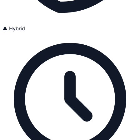
⚠️ Hybrid