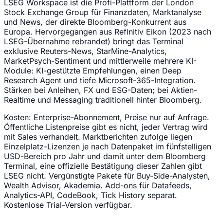
LSEG Workspace ist die Profi-Plattform der London
Stock Exchange Group für Finanzdaten, Marktanalyse
und News, der direkte Bloomberg-Konkurrent aus
Europa. Hervorgegangen aus Refinitiv Eikon (2023 nach
LSEG-Übernahme rebrandet) bringt das Terminal
exklusive Reuters-News, StarMine-Analytics,
MarketPsych-Sentiment und mittlerweile mehrere KI-
Module: KI-gestützte Empfehlungen, einen Deep
Research Agent und tiefe Microsoft-365-Integration.
Stärken bei Anleihen, FX und ESG-Daten; bei Aktien-
Realtime und Messaging traditionell hinter Bloomberg.
Kosten:
Enterprise-Abonnement, Preise nur auf Anfrage.
Öffentliche Listenpreise gibt es nicht, jeder Vertrag wird
mit Sales verhandelt. Marktberichten zufolge liegen
Einzelplatz-Lizenzen je nach Datenpaket im fünfstelligen
USD-Bereich pro Jahr und damit unter dem Bloomberg
Terminal, eine offizielle Bestätigung dieser Zahlen gibt
LSEG nicht. Vergünstigte Pakete für Buy-Side-Analysten,
Wealth Advisor, Akademia. Add-ons für Datafeeds,
Analytics-API, CodeBook, Tick History separat.
Kostenlose Trial-Version verfügbar.