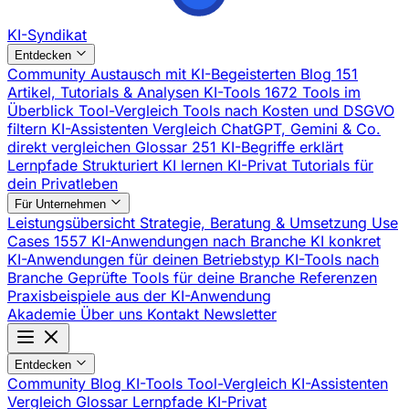
KI-Syndikat
Entdecken
Community
Austausch mit KI-Begeisterten
Blog
151
Artikel, Tutorials & Analysen
KI-Tools
1672 Tools im
Überblick
Tool-Vergleich
Tools nach Kosten und DSGVO
filtern
KI-Assistenten Vergleich
ChatGPT, Gemini & Co.
direkt vergleichen
Glossar
251 KI-Begriffe erklärt
Lernpfade
Strukturiert KI lernen
KI-Privat
Tutorials für
dein Privatleben
Für Unternehmen
Leistungsübersicht
Strategie, Beratung & Umsetzung
Use
Cases
1557 KI-Anwendungen nach Branche
KI konkret
KI-Anwendungen für deinen Betriebstyp
KI-Tools nach
Branche
Geprüfte Tools für deine Branche
Referenzen
Praxisbeispiele aus der KI-Anwendung
Akademie
Über uns
Kontakt
Newsletter
Entdecken
Community
Blog
KI-Tools
Tool-Vergleich
KI-Assistenten
Vergleich
Glossar
Lernpfade
KI-Privat