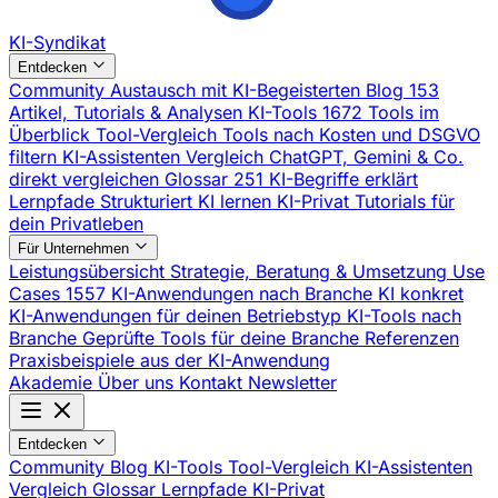
KI-Syndikat
Entdecken
Community
Austausch mit KI-Begeisterten
Blog
153
Artikel, Tutorials & Analysen
KI-Tools
1672 Tools im
Überblick
Tool-Vergleich
Tools nach Kosten und DSGVO
filtern
KI-Assistenten Vergleich
ChatGPT, Gemini & Co.
direkt vergleichen
Glossar
251 KI-Begriffe erklärt
Lernpfade
Strukturiert KI lernen
KI-Privat
Tutorials für
dein Privatleben
Für Unternehmen
Leistungsübersicht
Strategie, Beratung & Umsetzung
Use
Cases
1557 KI-Anwendungen nach Branche
KI konkret
KI-Anwendungen für deinen Betriebstyp
KI-Tools nach
Branche
Geprüfte Tools für deine Branche
Referenzen
Praxisbeispiele aus der KI-Anwendung
Akademie
Über uns
Kontakt
Newsletter
Entdecken
Community
Blog
KI-Tools
Tool-Vergleich
KI-Assistenten
Vergleich
Glossar
Lernpfade
KI-Privat