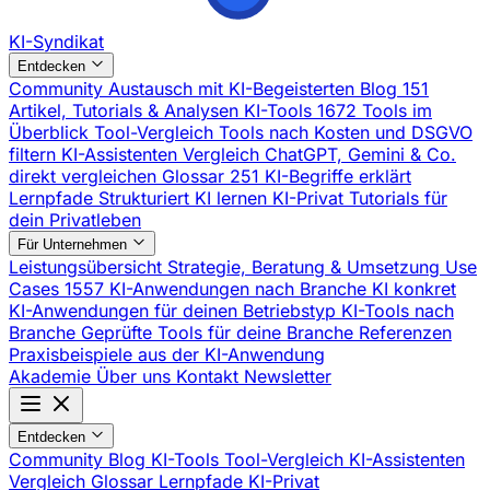
KI-Syndikat
Entdecken
Community
Austausch mit KI-Begeisterten
Blog
151
Artikel, Tutorials & Analysen
KI-Tools
1672 Tools im
Überblick
Tool-Vergleich
Tools nach Kosten und DSGVO
filtern
KI-Assistenten Vergleich
ChatGPT, Gemini & Co.
direkt vergleichen
Glossar
251 KI-Begriffe erklärt
Lernpfade
Strukturiert KI lernen
KI-Privat
Tutorials für
dein Privatleben
Für Unternehmen
Leistungsübersicht
Strategie, Beratung & Umsetzung
Use
Cases
1557 KI-Anwendungen nach Branche
KI konkret
KI-Anwendungen für deinen Betriebstyp
KI-Tools nach
Branche
Geprüfte Tools für deine Branche
Referenzen
Praxisbeispiele aus der KI-Anwendung
Akademie
Über uns
Kontakt
Newsletter
Entdecken
Community
Blog
KI-Tools
Tool-Vergleich
KI-Assistenten
Vergleich
Glossar
Lernpfade
KI-Privat