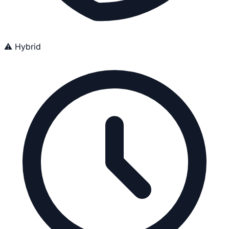
⚠️ Hybrid