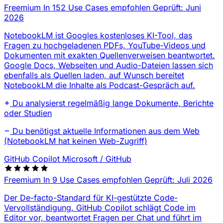
Freemium
In 152 Use Cases empfohlen
Geprüft: Juni
2026
NotebookLM ist Googles kostenloses KI-Tool, das
Fragen zu hochgeladenen PDFs, YouTube-Videos und
Dokumenten mit exakten Quellenverweisen beantwortet.
Google Docs, Webseiten und Audio-Dateien lassen sich
ebenfalls als Quellen laden, auf Wunsch bereitet
NotebookLM die Inhalte als Podcast-Gespräch auf.
Du analysierst regelmäßig lange Dokumente, Berichte
oder Studien
Du benötigst aktuelle Informationen aus dem Web
(NotebookLM hat keinen Web-Zugriff)
GitHub Copilot
Microsoft / GitHub
Freemium
In 9 Use Cases empfohlen
Geprüft: Juli 2026
Der De-facto-Standard für KI-gestützte Code-
Vervollständigung. GitHub Copilot schlägt Code im
Editor vor, beantwortet Fragen per Chat und führt im