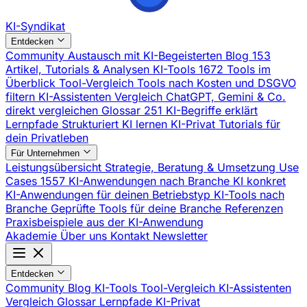
KI-Syndikat
Entdecken
Community
Austausch mit KI-Begeisterten
Blog
153
Artikel, Tutorials & Analysen
KI-Tools
1672 Tools im
Überblick
Tool-Vergleich
Tools nach Kosten und DSGVO
filtern
KI-Assistenten Vergleich
ChatGPT, Gemini & Co.
direkt vergleichen
Glossar
251 KI-Begriffe erklärt
Lernpfade
Strukturiert KI lernen
KI-Privat
Tutorials für
dein Privatleben
Für Unternehmen
Leistungsübersicht
Strategie, Beratung & Umsetzung
Use
Cases
1557 KI-Anwendungen nach Branche
KI konkret
KI-Anwendungen für deinen Betriebstyp
KI-Tools nach
Branche
Geprüfte Tools für deine Branche
Referenzen
Praxisbeispiele aus der KI-Anwendung
Akademie
Über uns
Kontakt
Newsletter
Entdecken
Community
Blog
KI-Tools
Tool-Vergleich
KI-Assistenten
Vergleich
Glossar
Lernpfade
KI-Privat