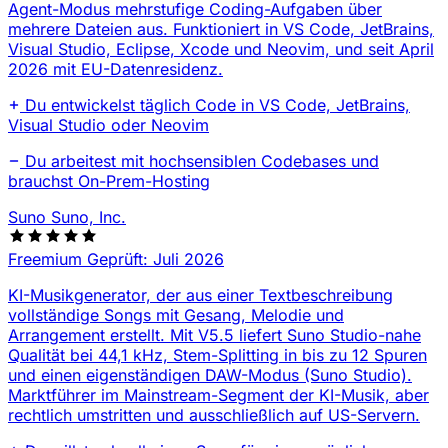
Agent-Modus mehrstufige Coding-Aufgaben über
mehrere Dateien aus. Funktioniert in VS Code, JetBrains,
Visual Studio, Eclipse, Xcode und Neovim, und seit April
2026 mit EU-Datenresidenz.
Du entwickelst täglich Code in VS Code, JetBrains,
Visual Studio oder Neovim
Du arbeitest mit hochsensiblen Codebases und
brauchst On-Prem-Hosting
Suno
Suno, Inc.
Freemium
Geprüft: Juli 2026
KI-Musikgenerator, der aus einer Textbeschreibung
vollständige Songs mit Gesang, Melodie und
Arrangement erstellt. Mit V5.5 liefert Suno Studio-nahe
Qualität bei 44,1 kHz, Stem-Splitting in bis zu 12 Spuren
und einen eigenständigen DAW-Modus (Suno Studio).
Marktführer im Mainstream-Segment der KI-Musik, aber
rechtlich umstritten und ausschließlich auf US-Servern.