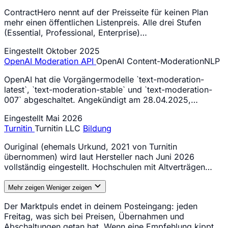
ContractHero nennt auf der Preisseite für keinen Plan
mehr einen öffentlichen Listenpreis. Alle drei Stufen
(Essential, Professional, Enterprise)…
Eingestellt
Oktober 2025
OpenAI Moderation API
OpenAI
Content-Moderation
NLP
OpenAI hat die Vorgängermodelle `text-moderation-
latest`, `text-moderation-stable` und `text-moderation-
007` abgeschaltet. Angekündigt am 28.04.2025,…
Eingestellt
Mai 2026
Turnitin
Turnitin LLC
Bildung
Ouriginal (ehemals Urkund, 2021 von Turnitin
übernommen) wird laut Hersteller nach Juni 2026
vollständig eingestellt. Hochschulen mit Altverträgen…
Mehr zeigen
Weniger zeigen
Der Marktpuls endet in deinem Posteingang: jeden
Freitag, was sich bei Preisen, Übernahmen und
Abschaltungen getan hat. Wenn eine Empfehlung kippt,