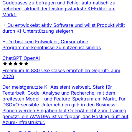
Codebases zu befragen und Fehler automatisch zu
beheben, aktuell der leistungsstärkste KI-Editor am
Markt.
Du entwickelst aktiv Software und willst Produktivität
durch KI-Unterstützung steigern
Du bist kein Entwickler, Cursor ohne
Programmierkenntnisse zu nutzen ist sinnlos
ChatGPT
OpenAI
Freemium
In 830 Use Cases empfohlen
Geprüft: Juni
2026
Der meistgenutzte KI-Assistent weltweit. Stark für
Textarbeit, Code, Analyse und Recherche, mit dem
breitesten Modell- und Feature-Spektrum am Markt. Für
DSGVO-sensible Unternehmen gilt: in den Business-
Plänen werden Eingaben laut OpenAI nicht zum Training
genutzt, ein AVV/DPA ist verfügbar, das Hosting läuft auf
Azure-Infrastruktur.