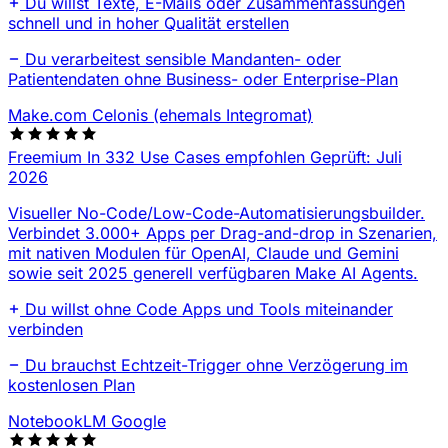
Du willst Texte, E-Mails oder Zusammenfassungen
schnell und in hoher Qualität erstellen
Du verarbeitest sensible Mandanten- oder
Patientendaten ohne Business- oder Enterprise-Plan
Make.com
Celonis (ehemals Integromat)
Freemium
In 332 Use Cases empfohlen
Geprüft: Juli
2026
Visueller No-Code/Low-Code-Automatisierungsbuilder.
Verbindet 3.000+ Apps per Drag-and-drop in Szenarien,
mit nativen Modulen für OpenAI, Claude und Gemini
sowie seit 2025 generell verfügbaren Make AI Agents.
Du willst ohne Code Apps und Tools miteinander
verbinden
Du brauchst Echtzeit-Trigger ohne Verzögerung im
kostenlosen Plan
NotebookLM
Google