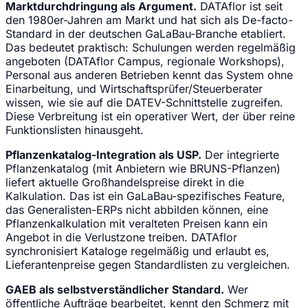
Marktdurchdringung als Argument.
DATAflor ist seit
den 1980er-Jahren am Markt und hat sich als De-facto-
Standard in der deutschen GaLaBau-Branche etabliert.
Das bedeutet praktisch: Schulungen werden regelmäßig
angeboten (DATAflor Campus, regionale Workshops),
Personal aus anderen Betrieben kennt das System ohne
Einarbeitung, und Wirtschaftsprüfer/Steuerberater
wissen, wie sie auf die DATEV-Schnittstelle zugreifen.
Diese Verbreitung ist ein operativer Wert, der über reine
Funktionslisten hinausgeht.
Pflanzenkatalog-Integration als USP.
Der integrierte
Pflanzenkatalog (mit Anbietern wie BRUNS-Pflanzen)
liefert aktuelle Großhandelspreise direkt in die
Kalkulation. Das ist ein GaLaBau-spezifisches Feature,
das Generalisten-ERPs nicht abbilden können, eine
Pflanzenkalkulation mit veralteten Preisen kann ein
Angebot in die Verlustzone treiben. DATAflor
synchronisiert Kataloge regelmäßig und erlaubt es,
Lieferantenpreise gegen Standardlisten zu vergleichen.
GAEB als selbstverständlicher Standard.
Wer
öffentliche Aufträge bearbeitet, kennt den Schmerz mit