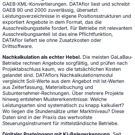
GAEB-XML-Konvertierungen. DATAflor liest und schreibt
GAEB 90 und 2000 zuverlässig, übersetzt
Leistungsverzeichnisse in eigene Positionsstrukturen und
exportiert Angebote in dem Format, das die
Ausschreibungsstelle fordert. Für Betriebe mit relevantem
Ausschreibungsanteil ist das eine Pflichtfunktion,
DATAflor liefert sie ohne Zusatzkosten oder
Drittsoftware.
Nachkalkulation als echter Hebel.
Die meisten GaLaBau-
Betriebe rechnen Angebote sorgfältig, und prüfen nach
Projektabschluss kaum, wo die tatsächlichen Kosten
gelandet sind. DATAflors Nachkalkulationsmodul
vergleicht Soll-Werte aus dem Angebot mit Ist-Werten
aus Zeiterfassung, Materialbuchung und
Subunternehmer-Rechnungen. Über mehrere Projekte
hinweg entstehen Mustererkenntnisse: Welche
Leistungsarten sind systematisch zu knapp kalkuliert?
Wo liegen die Stundensätze unter Marktniveau? Diese
Daten sind in der Praxis das wertvollste
Steuerungsinstrument für mittelständische Betriebe.
Digitaler Posteingang mit KI-Belegerkennung.
Seit