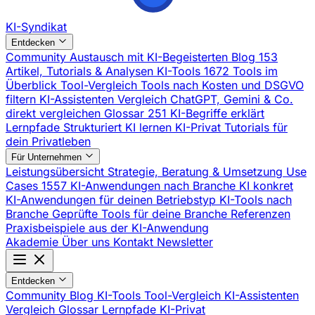
KI-Syndikat
Entdecken
Community
Austausch mit KI-Begeisterten
Blog
153
Artikel, Tutorials & Analysen
KI-Tools
1672 Tools im
Überblick
Tool-Vergleich
Tools nach Kosten und DSGVO
filtern
KI-Assistenten Vergleich
ChatGPT, Gemini & Co.
direkt vergleichen
Glossar
251 KI-Begriffe erklärt
Lernpfade
Strukturiert KI lernen
KI-Privat
Tutorials für
dein Privatleben
Für Unternehmen
Leistungsübersicht
Strategie, Beratung & Umsetzung
Use
Cases
1557 KI-Anwendungen nach Branche
KI konkret
KI-Anwendungen für deinen Betriebstyp
KI-Tools nach
Branche
Geprüfte Tools für deine Branche
Referenzen
Praxisbeispiele aus der KI-Anwendung
Akademie
Über uns
Kontakt
Newsletter
Entdecken
Community
Blog
KI-Tools
Tool-Vergleich
KI-Assistenten
Vergleich
Glossar
Lernpfade
KI-Privat