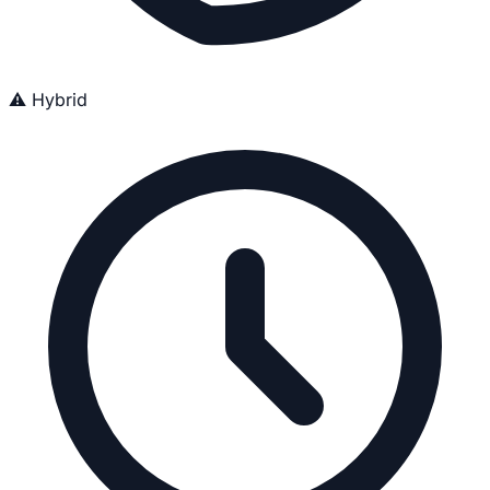
⚠️ Hybrid