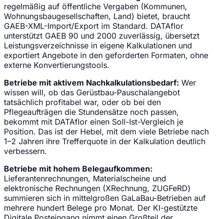
regelmäßig auf öffentliche Vergaben (Kommunen,
Wohnungsbaugesellschaften, Land) bietet, braucht
GAEB-XML-Import/Export im Standard. DATAflor
unterstützt GAEB 90 und 2000 zuverlässig, übersetzt
Leistungsverzeichnisse in eigene Kalkulationen und
exportiert Angebote in den geforderten Formaten, ohne
externe Konvertierungstools.
Betriebe mit aktivem Nachkalkulationsbedarf:
Wer
wissen will, ob das Gerüstbau-Pauschalangebot
tatsächlich profitabel war, oder ob bei den
Pflegeaufträgen die Stundensätze noch passen,
bekommt mit DATAflor einen Soll-Ist-Vergleich je
Position. Das ist der Hebel, mit dem viele Betriebe nach
1–2 Jahren ihre Trefferquote in der Kalkulation deutlich
verbessern.
Betriebe mit hohem Belegaufkommen:
Lieferantenrechnungen, Materialscheine und
elektronische Rechnungen (XRechnung, ZUGFeRD)
summieren sich in mittelgroßen GaLaBau-Betrieben auf
mehrere hundert Belege pro Monat. Der KI-gestützte
Digitale Posteingang nimmt einen Großteil der