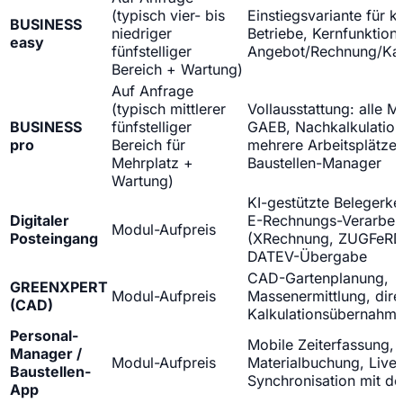
(typisch vier- bis
Einstiegsvariante für k
BUSINESS
niedriger
Betriebe, Kernfunktion
easy
fünfstelliger
Angebot/Rechnung/Kal
Bereich + Wartung)
Auf Anfrage
(typisch mittlerer
Vollausstattung: alle M
BUSINESS
fünfstelliger
GAEB, Nachkalkulation
pro
Bereich für
mehrere Arbeitsplätze,
Mehrplatz +
Baustellen-Manager
Wartung)
KI-gestützte Belegerk
Digitaler
E-Rechnungs-Verarbei
Modul-Aufpreis
Posteingang
(XRechnung, ZUGFeRD
DATEV-Übergabe
CAD-Gartenplanung,
GREENXPERT
Modul-Aufpreis
Massenermittlung, dire
(CAD)
Kalkulationsübernahm
Personal-
Mobile Zeiterfassung,
Manager /
Modul-Aufpreis
Materialbuchung, Live-
Baustellen-
Synchronisation mit d
App