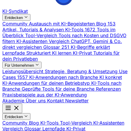
KI-Syndikat
Entdecken
Community
Austausch mit KI-Begeisterten
Blog
153
Artikel, Tutorials & Analysen
KI-Tools
1672 Tools im
Überblick
Tool-Vergleich
Tools nach Kosten und DSGVO
filtern
KI-Assistenten Vergleich
ChatGPT, Gemini & Co.
direkt vergleichen
Glossar
251 KI-Begriffe erklärt
Lernpfade
Strukturiert KI lernen
KI-Privat
Tutorials für
dein Privatleben
Für Unternehmen
Leistungsübersicht
Strategie, Beratung & Umsetzung
Use
Cases
1557 KI-Anwendungen nach Branche
KI konkret
KI-Anwendungen für deinen Betriebstyp
KI-Tools nach
Branche
Geprüfte Tools für deine Branche
Referenzen
Praxisbeispiele aus der KI-Anwendung
Akademie
Über uns
Kontakt
Newsletter
Entdecken
Community
Blog
KI-Tools
Tool-Vergleich
KI-Assistenten
Vergleich
Glossar
Lernpfade
KI-Privat