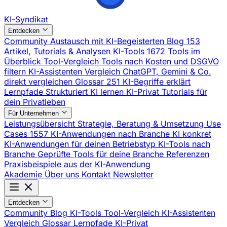
KI-Syndikat
Entdecken
Community
Austausch mit KI-Begeisterten
Blog
153
Artikel, Tutorials & Analysen
KI-Tools
1672 Tools im
Überblick
Tool-Vergleich
Tools nach Kosten und DSGVO
filtern
KI-Assistenten Vergleich
ChatGPT, Gemini & Co.
direkt vergleichen
Glossar
251 KI-Begriffe erklärt
Lernpfade
Strukturiert KI lernen
KI-Privat
Tutorials für
dein Privatleben
Für Unternehmen
Leistungsübersicht
Strategie, Beratung & Umsetzung
Use
Cases
1557 KI-Anwendungen nach Branche
KI konkret
KI-Anwendungen für deinen Betriebstyp
KI-Tools nach
Branche
Geprüfte Tools für deine Branche
Referenzen
Praxisbeispiele aus der KI-Anwendung
Akademie
Über uns
Kontakt
Newsletter
Entdecken
Community
Blog
KI-Tools
Tool-Vergleich
KI-Assistenten
Vergleich
Glossar
Lernpfade
KI-Privat