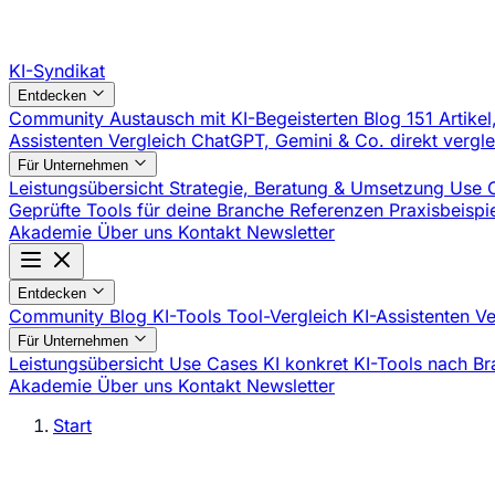
KI-Syndikat
Entdecken
Community
Austausch mit KI-Begeisterten
Blog
151 Artikel
Assistenten Vergleich
ChatGPT, Gemini & Co. direkt vergl
Für Unternehmen
Leistungsübersicht
Strategie, Beratung & Umsetzung
Use 
Geprüfte Tools für deine Branche
Referenzen
Praxisbeisp
Akademie
Über uns
Kontakt
Newsletter
Entdecken
Community
Blog
KI-Tools
Tool-Vergleich
KI-Assistenten V
Für Unternehmen
Leistungsübersicht
Use Cases
KI konkret
KI-Tools nach B
Akademie
Über uns
Kontakt
Newsletter
Start