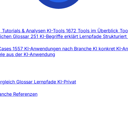
, Tutorials & Analysen
KI-Tools
1672 Tools im Überblick
Too
eichen
Glossar
251 KI-Begriffe erklärt
Lernpfade
Strukturiert
Cases
1557 KI-Anwendungen nach Branche
KI konkret
KI-An
iele aus der KI-Anwendung
ergleich
Glossar
Lernpfade
KI-Privat
ranche
Referenzen