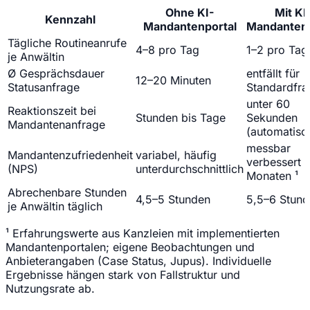
Ohne KI-
Mit KI
Kennzahl
Mandantenportal
Mandantenp
Tägliche Routineanrufe
4–8 pro Tag
1–2 pro Tag 
je Anwältin
Ø Gesprächsdauer
entfällt für
12–20 Minuten
Statusanfrage
Standardfra
unter 60
Reaktionszeit bei
Stunden bis Tage
Sekunden
Mandantenanfrage
(automatisc
messbar
Mandantenzufriedenheit
variabel, häufig
verbessert 
(NPS)
unterdurchschnittlich
Monaten ¹
Abrechenbare Stunden
4,5–5 Stunden
5,5–6 Stund
je Anwältin täglich
¹ Erfahrungswerte aus Kanzleien mit implementierten
Mandantenportalen; eigene Beobachtungen und
Anbieterangaben (Case Status, Jupus). Individuelle
Ergebnisse hängen stark von Fallstruktur und
Nutzungsrate ab.