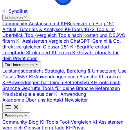
KI-Syndikat
Entdecken
Community
Austausch mit KI-Begeisterten
Blog
151
Artikel, Tutorials & Analysen
KI-Tools
1672 Tools im
Überblick
Tool-Vergleich
Tools nach Kosten und DSGVO
filtern
KI-Assistenten Vergleich
ChatGPT, Gemini & Co.
direkt vergleichen
Glossar
251 KI-Begriffe erklärt
Lernpfade
Strukturiert KI lernen
KI-Privat
Tutorials für
dein Privatleben
Für Unternehmen
Leistungsübersicht
Strategie, Beratung & Umsetzung
Use
Cases
1557 KI-Anwendungen nach Branche
KI konkret
KI-Anwendungen für deinen Betriebstyp
KI-Tools nach
Branche
Geprüfte Tools für deine Branche
Referenzen
Praxisbeispiele aus der KI-Anwendung
Akademie
Über uns
Kontakt
Newsletter
Entdecken
Community
Blog
KI-Tools
Tool-Vergleich
KI-Assistenten
Vergleich
Glossar
Lernpfade
KI-Privat