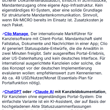
sicherer Dokumentenaustausch, Einsicht in Schriftstücke,
Mandantenzugang ohne eigene App-Infrastruktur. Kein
eigenständiges KI-System, aber eine solide Grundlage
für strukturierte Mandantenkommunikation. Sinnvoll,
wenn RA-MICRO bereits im Einsatz ist. Zusatzkosten je
nach Paket.
Clio Manage
, Der internationale Marktführer für
Kanzleisoftware mit Client-Portal. Mandantschaft sieht
Fallstatus, Dokumente und Nachrichten in einer App; Clio
AI generiert Statusupdate-Entwürfe, die die Anwältin in
zwei Minuten freigibt. Sehr ausgereiftes Portal-Erlebnis,
aber US-Datenhaltung und kein deutsches Interface. Für
international ausgerichtete Kanzleien oder solche, die
das Konzept vor der deutschen Implementierung
evaluieren wollen: empfehlenswert zum Kennenlernen.
Ab ca. 49 USD/Nutzer/Monat (Essentials-Plan für
Portalfunktion nötig).
ChatGPT
oder
Claude AI
mit Kanzleidokumentation
,
Für Kanzleien ohne eigenständiges Portal-System: Die
einfachste Variante ist ein KI-Assistent, der auf Basis der
hochgeladenen Akte Statuszusammenfassungen