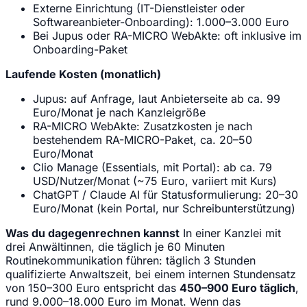
Externe Einrichtung (IT-Dienstleister oder
Softwareanbieter-Onboarding): 1.000–3.000 Euro
Bei Jupus oder RA-MICRO WebAkte: oft inklusive im
Onboarding-Paket
Laufende Kosten (monatlich)
Jupus: auf Anfrage, laut Anbieterseite ab ca. 99
Euro/Monat je nach Kanzleigröße
RA-MICRO WebAkte: Zusatzkosten je nach
bestehendem RA-MICRO-Paket, ca. 20–50
Euro/Monat
Clio Manage (Essentials, mit Portal): ab ca. 79
USD/Nutzer/Monat (~75 Euro, variiert mit Kurs)
ChatGPT / Claude AI für Statusformulierung: 20–30
Euro/Monat (kein Portal, nur Schreibunterstützung)
Was du dagegenrechnen kannst
In einer Kanzlei mit
drei Anwältinnen, die täglich je 60 Minuten
Routinekommunikation führen: täglich 3 Stunden
qualifizierte Anwaltszeit, bei einem internen Stundensatz
von 150–300 Euro entspricht das
450–900 Euro täglich
,
rund 9.000–18.000 Euro im Monat. Wenn das