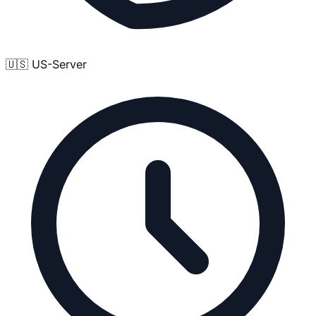
🇺🇸 US-Server