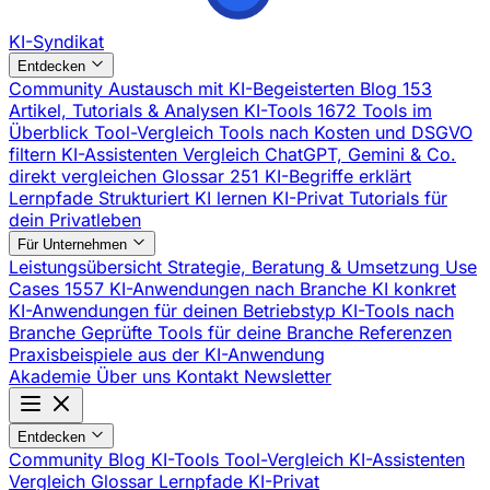
KI-Syndikat
Entdecken
Community
Austausch mit KI-Begeisterten
Blog
153
Artikel, Tutorials & Analysen
KI-Tools
1672 Tools im
Überblick
Tool-Vergleich
Tools nach Kosten und DSGVO
filtern
KI-Assistenten Vergleich
ChatGPT, Gemini & Co.
direkt vergleichen
Glossar
251 KI-Begriffe erklärt
Lernpfade
Strukturiert KI lernen
KI-Privat
Tutorials für
dein Privatleben
Für Unternehmen
Leistungsübersicht
Strategie, Beratung & Umsetzung
Use
Cases
1557 KI-Anwendungen nach Branche
KI konkret
KI-Anwendungen für deinen Betriebstyp
KI-Tools nach
Branche
Geprüfte Tools für deine Branche
Referenzen
Praxisbeispiele aus der KI-Anwendung
Akademie
Über uns
Kontakt
Newsletter
Entdecken
Community
Blog
KI-Tools
Tool-Vergleich
KI-Assistenten
Vergleich
Glossar
Lernpfade
KI-Privat