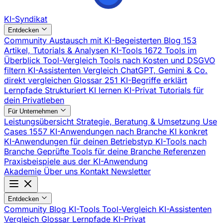
KI-Syndikat
Entdecken
Community
Austausch mit KI-Begeisterten
Blog
153
Artikel, Tutorials & Analysen
KI-Tools
1672 Tools im
Überblick
Tool-Vergleich
Tools nach Kosten und DSGVO
filtern
KI-Assistenten Vergleich
ChatGPT, Gemini & Co.
direkt vergleichen
Glossar
251 KI-Begriffe erklärt
Lernpfade
Strukturiert KI lernen
KI-Privat
Tutorials für
dein Privatleben
Für Unternehmen
Leistungsübersicht
Strategie, Beratung & Umsetzung
Use
Cases
1557 KI-Anwendungen nach Branche
KI konkret
KI-Anwendungen für deinen Betriebstyp
KI-Tools nach
Branche
Geprüfte Tools für deine Branche
Referenzen
Praxisbeispiele aus der KI-Anwendung
Akademie
Über uns
Kontakt
Newsletter
Entdecken
Community
Blog
KI-Tools
Tool-Vergleich
KI-Assistenten
Vergleich
Glossar
Lernpfade
KI-Privat