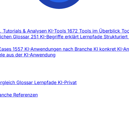
l, Tutorials & Analysen
KI-Tools
1672 Tools im Überblick
Too
eichen
Glossar
251 KI-Begriffe erklärt
Lernpfade
Strukturiert
Cases
1557 KI-Anwendungen nach Branche
KI konkret
KI-An
iele aus der KI-Anwendung
ergleich
Glossar
Lernpfade
KI-Privat
ranche
Referenzen