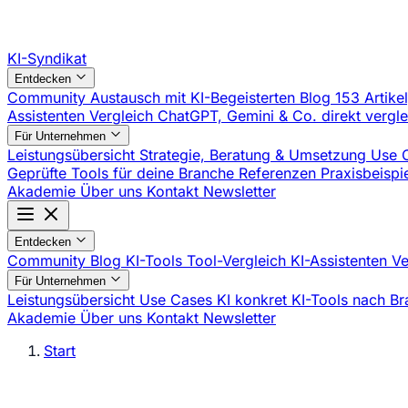
KI-Syndikat
Entdecken
Community
Austausch mit KI-Begeisterten
Blog
153 Artike
Assistenten Vergleich
ChatGPT, Gemini & Co. direkt vergl
Für Unternehmen
Leistungsübersicht
Strategie, Beratung & Umsetzung
Use 
Geprüfte Tools für deine Branche
Referenzen
Praxisbeisp
Akademie
Über uns
Kontakt
Newsletter
Entdecken
Community
Blog
KI-Tools
Tool-Vergleich
KI-Assistenten V
Für Unternehmen
Leistungsübersicht
Use Cases
KI konkret
KI-Tools nach B
Akademie
Über uns
Kontakt
Newsletter
Start