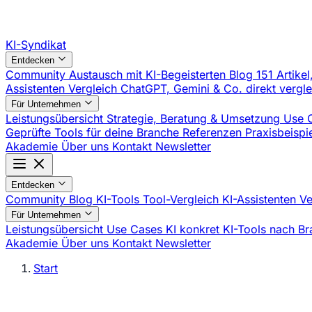
KI-Syndikat
Entdecken
Community
Austausch mit KI-Begeisterten
Blog
151 Artikel
Assistenten Vergleich
ChatGPT, Gemini & Co. direkt vergl
Für Unternehmen
Leistungsübersicht
Strategie, Beratung & Umsetzung
Use 
Geprüfte Tools für deine Branche
Referenzen
Praxisbeisp
Akademie
Über uns
Kontakt
Newsletter
Entdecken
Community
Blog
KI-Tools
Tool-Vergleich
KI-Assistenten V
Für Unternehmen
Leistungsübersicht
Use Cases
KI konkret
KI-Tools nach B
Akademie
Über uns
Kontakt
Newsletter
Start