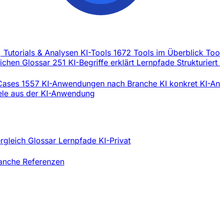
, Tutorials & Analysen
KI-Tools
1672 Tools im Überblick
Too
eichen
Glossar
251 KI-Begriffe erklärt
Lernpfade
Strukturiert
Cases
1557 KI-Anwendungen nach Branche
KI konkret
KI-An
iele aus der KI-Anwendung
ergleich
Glossar
Lernpfade
KI-Privat
ranche
Referenzen