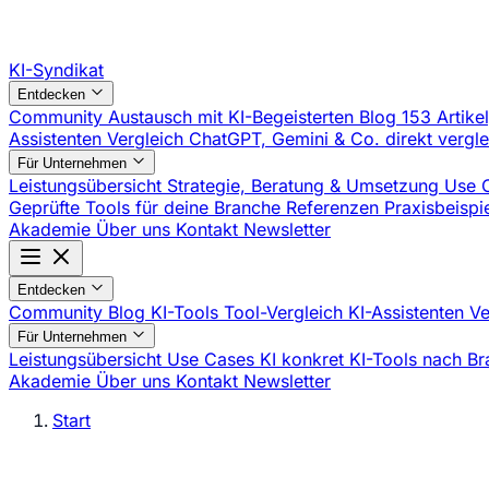
KI-Syndikat
Entdecken
Community
Austausch mit KI-Begeisterten
Blog
153 Artike
Assistenten Vergleich
ChatGPT, Gemini & Co. direkt vergl
Für Unternehmen
Leistungsübersicht
Strategie, Beratung & Umsetzung
Use 
Geprüfte Tools für deine Branche
Referenzen
Praxisbeisp
Akademie
Über uns
Kontakt
Newsletter
Entdecken
Community
Blog
KI-Tools
Tool-Vergleich
KI-Assistenten V
Für Unternehmen
Leistungsübersicht
Use Cases
KI konkret
KI-Tools nach B
Akademie
Über uns
Kontakt
Newsletter
Start