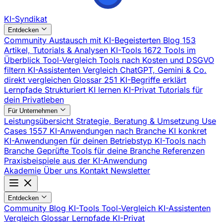
KI-Syndikat
Entdecken
Community
Austausch mit KI-Begeisterten
Blog
153
Artikel, Tutorials & Analysen
KI-Tools
1672 Tools im
Überblick
Tool-Vergleich
Tools nach Kosten und DSGVO
filtern
KI-Assistenten Vergleich
ChatGPT, Gemini & Co.
direkt vergleichen
Glossar
251 KI-Begriffe erklärt
Lernpfade
Strukturiert KI lernen
KI-Privat
Tutorials für
dein Privatleben
Für Unternehmen
Leistungsübersicht
Strategie, Beratung & Umsetzung
Use
Cases
1557 KI-Anwendungen nach Branche
KI konkret
KI-Anwendungen für deinen Betriebstyp
KI-Tools nach
Branche
Geprüfte Tools für deine Branche
Referenzen
Praxisbeispiele aus der KI-Anwendung
Akademie
Über uns
Kontakt
Newsletter
Entdecken
Community
Blog
KI-Tools
Tool-Vergleich
KI-Assistenten
Vergleich
Glossar
Lernpfade
KI-Privat