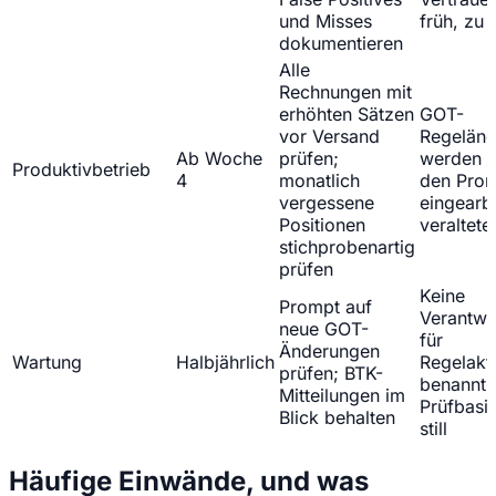
und Misses
früh, zu
dokumentieren
Alle
Rechnungen mit
erhöhten Sätzen
GOT-
vor Versand
Regelän
Ab Woche
prüfen;
werden ni
Produktivbetrieb
4
monatlich
den Pro
vergessene
eingearb
Positionen
veraltete
stichprobenartig
prüfen
Keine
Prompt auf
Verantwor
neue GOT-
für
Änderungen
Wartung
Halbjährlich
Regelakt
prüfen; BTK-
benannt
Mitteilungen im
Prüfbasis
Blick behalten
still
Häufige Einwände, und was