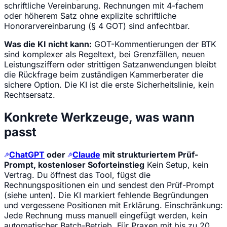
schriftliche Vereinbarung. Rechnungen mit 4-fachem
oder höherem Satz ohne explizite schriftliche
Honorarvereinbarung (§ 4 GOT) sind anfechtbar.
Was die KI nicht kann:
GOT-Kommentierungen der BTK
sind komplexer als Regeltext, bei Grenzfällen, neuen
Leistungsziffern oder strittigen Satzanwendungen bleibt
die Rückfrage beim zuständigen Kammerberater die
sichere Option. Die KI ist die erste Sicherheitslinie, kein
Rechtsersatz.
Konkrete Werkzeuge, was wann
passt
ChatGPT
oder
Claude
mit strukturiertem Prüf-
Prompt, kostenloser Soforteinstieg
Kein Setup, kein
Vertrag. Du öffnest das Tool, fügst die
Rechnungspositionen ein und sendest den Prüf-Prompt
(siehe unten). Die KI markiert fehlende Begründungen
und vergessene Positionen mit Erklärung. Einschränkung:
Jede Rechnung muss manuell eingefügt werden, kein
automatischer Batch-Betrieb. Für Praxen mit bis zu 20