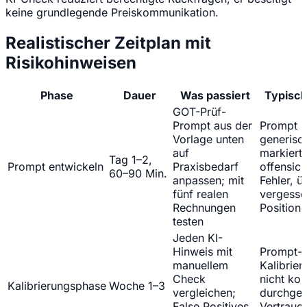
keine grundlegende Preiskommunikation.
Realistischer Zeitplan mit
Risikohinweisen
Phase
Dauer
Was passiert
Typisch
GOT-Prüf-
Prompt aus der
Prompt 
Vorlage unten
generisc
auf
markiert 
Tag 1–2,
Prompt entwickeln
Praxisbedarf
offensich
60–90 Min.
anpassen; mit
Fehler, ü
fünf realen
vergesse
Rechnungen
Position
testen
Jeden KI-
Hinweis mit
Prompt-
manuellem
Kalibrier
Check
nicht ko
Kalibrierungsphase
Woche 1–3
vergleichen;
durchgef
False Positives
Vertrauen