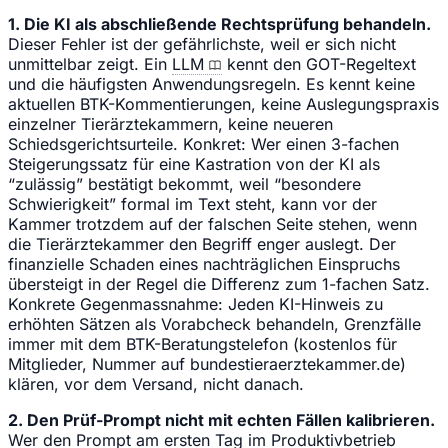
1. Die KI als abschließende Rechtsprüfung behandeln.
Dieser Fehler ist der gefährlichste, weil er sich nicht
unmittelbar zeigt. Ein
LLM
kennt den GOT-Regeltext
und die häufigsten Anwendungsregeln. Es kennt keine
aktuellen BTK-Kommentierungen, keine Auslegungspraxis
einzelner Tierärztekammern, keine neueren
Schiedsgerichtsurteile. Konkret: Wer einen 3-fachen
Steigerungssatz für eine Kastration von der KI als
“zulässig” bestätigt bekommt, weil “besondere
Schwierigkeit” formal im Text steht, kann vor der
Kammer trotzdem auf der falschen Seite stehen, wenn
die Tierärztekammer den Begriff enger auslegt. Der
finanzielle Schaden eines nachträglichen Einspruchs
übersteigt in der Regel die Differenz zum 1-fachen Satz.
Konkrete Gegenmassnahme: Jeden KI-Hinweis zu
erhöhten Sätzen als Vorabcheck behandeln, Grenzfälle
immer mit dem BTK-Beratungstelefon (kostenlos für
Mitglieder, Nummer auf bundestieraerztekammer.de)
klären, vor dem Versand, nicht danach.
2. Den Prüf-Prompt nicht mit echten Fällen kalibrieren.
Wer den Prompt am ersten Tag im Produktivbetrieb