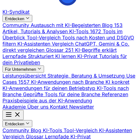
KI-Syndikat
Entdecken
Community
Austausch mit KI-Begeisterten
Blog
153
Artikel, Tutorials & Analysen
KI-Tools
1672 Tools im
Überblick
Tool-Vergleich
Tools nach Kosten und DSGVO
filtern
KI-Assistenten Vergleich
ChatGPT, Gemini & Co.
direkt vergleichen
Glossar
251 KI-Begriffe erklärt
Lernpfade
Strukturiert KI lernen
KI-Privat
Tutorials für
dein Privatleben
Für Unternehmen
Leistungsübersicht
Strategie, Beratung & Umsetzung
Use
Cases
1557 KI-Anwendungen nach Branche
KI konkret
KI-Anwendungen für deinen Betriebstyp
KI-Tools nach
Branche
Geprüfte Tools für deine Branche
Referenzen
Praxisbeispiele aus der KI-Anwendung
Akademie
Über uns
Kontakt
Newsletter
Entdecken
Community
Blog
KI-Tools
Tool-Vergleich
KI-Assistenten
Vergleich
Glossar
Lernpfade
KI-Privat