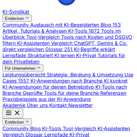
KI-Syndikat
Entdecken
Community
Austausch mit KI-Begeisterten
Blog
153
Artikel, Tutorials & Analysen
KI-Tools
1672 Tools im
Überblick
Tool-Vergleich
Tools nach Kosten und DSGVO
filtern
KI-Assistenten Vergleich
ChatGPT, Gemini & Co.
direkt vergleichen
Glossar
251 KI-Begriffe erklärt
Lernpfade
Strukturiert KI lernen
KI-Privat
Tutorials für
dein Privatleben
Für Unternehmen
Leistungsübersicht
Strategie, Beratung & Umsetzung
Use
Cases
1557 KI-Anwendungen nach Branche
KI konkret
KI-Anwendungen für deinen Betriebstyp
KI-Tools nach
Branche
Geprüfte Tools für deine Branche
Referenzen
Praxisbeispiele aus der KI-Anwendung
Akademie
Über uns
Kontakt
Newsletter
Entdecken
Community
Blog
KI-Tools
Tool-Vergleich
KI-Assistenten
Vergleich
Glossar
Lernpfade
KI-Privat