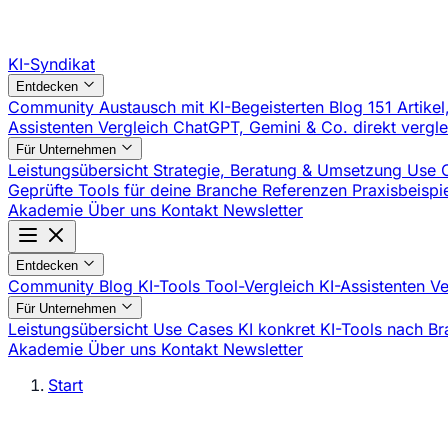
KI-Syndikat
Entdecken
Community
Austausch mit KI-Begeisterten
Blog
151 Artikel
Assistenten Vergleich
ChatGPT, Gemini & Co. direkt vergl
Für Unternehmen
Leistungsübersicht
Strategie, Beratung & Umsetzung
Use 
Geprüfte Tools für deine Branche
Referenzen
Praxisbeisp
Akademie
Über uns
Kontakt
Newsletter
Entdecken
Community
Blog
KI-Tools
Tool-Vergleich
KI-Assistenten V
Für Unternehmen
Leistungsübersicht
Use Cases
KI konkret
KI-Tools nach B
Akademie
Über uns
Kontakt
Newsletter
Start