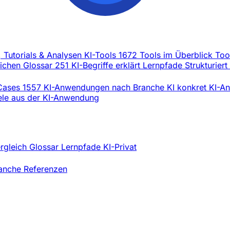
, Tutorials & Analysen
KI-Tools
1672 Tools im Überblick
Too
eichen
Glossar
251 KI-Begriffe erklärt
Lernpfade
Strukturiert
Cases
1557 KI-Anwendungen nach Branche
KI konkret
KI-An
iele aus der KI-Anwendung
ergleich
Glossar
Lernpfade
KI-Privat
ranche
Referenzen