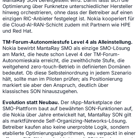
Optimierung über Funknetze unterschiedlicher Hersteller
hinweg orchestrieren, ohne dass der Betreiber auf einen
einzigen RIC-Anbieter festgelegt ist. Nokia kooperiert für
die Cloud-AI-RAN-Schicht zudem mit Partnern wie HPE
und Red Hat.
TM-Forum-Autonomiestufe Level 4 als Alleinstellung.
Nokia bewirbt MantaRay SMO als einzige SMO-Lösung
am Markt, die heute schon Level 4 der TM-Forum-
Autonomieskala erreicht, die zweithöchste Stufe, die
weitgehend zero-touch-Betrieb in definierten Domänen
bedeutet. Ob diese Selbsteinordnung in jedem Szenario
hält, sollte man im Piloten prüfen; als Positionierung
markiert sie aber den Anspruch, deutlich über
klassisches SON hinauszugehen.
Evolution statt Neubau.
Der rApp-Marketplace der
SMO-Plattform baut auf bewährten SON-Funktionen auf,
die Nokia über Jahre entwickelt hat, MantaRay SON gilt
als marktführende Self-Organizing-Networks-Lösung.
Betreiber kaufen also keine unerprobte Logik, sondern
etablierte Optimierungsalgorithmen, neu verpackt in einer