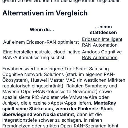
gehört zu den Gründen für die lange Einführungsdauer.
Alternativen im Vergleich
…nimm
Wenn du…
stattdessen
Ericsson Intelligent
Auf einem Ericsson-RAN optimierst
RAN Automation
Eine herstellerneutrale, cloud-native
Amdocs Cognitive
RAN-Automatisierung suchst
RAN Automation
Erwähnenswert ohne eigene Tool-Seite: Samsung
Cognitive Network Solutions (stark im eigenen RAN-
Ökosystem), Huawei iMaster MAE (in westlichen Märkten
regulatorisch eingeschränkt), Rakuten Symphony und
Mavenir (Open-RAN-fokussierte Newcomer) sowie
spezialisierte RIC-Anbieter wie VMware/Aira oder
Juniper, die einzelne xApps/rApps liefern.
MantaRay
spielt seine Stärke aus, wenn der Funknetz-Stack
überwiegend von Nokia stammt
, dann ist die
Integrationstiefe schwer zu schlagen. In reinen
Fremdnetzen oder strikten Open-RAN-Szenarien lohnt