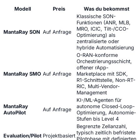
Modell
Preis
Was du bekommst
Klassische SON-
Funktionen (ANR, MLB,
MRO, ICIC, Tilt-/CCO-
MantaRay SON
Auf Anfrage
Optimierung) als
zentralisierte oder
hybride Automatisierung
O-RAN-konforme
Orchestrierungsschicht,
offener rApp-
MantaRay SMO
Auf Anfrage
Marketplace mit SDK,
R1-Schnittstelle, Non-RT-
RIC, Multi-Vendor-
Management
KI-/ML-Agenten für
MantaRay
autonome Closed-Loop-
Auf Anfrage
AutoPilot
Optimierung, Autonomie-
Stufen bis Level 4
Begrenzte Zellanzahl,
typisch zeitlich befristete
Evaluation/Pilot
Projektbasiert
Pilotphase mit definierten