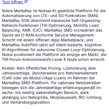
Tool öffnen
Nokia MantaRay ist Nokias KI-gestützte Plattform für die
Automatisierung von LTE- und 5G-Funknetzen (RAN).
MantaRay SON übernimmt klassische Self-Organizing-
Network-Funktionen (Tilt-Optimierung, Mobility Load
Balancing, ANR, ICIC), MantaRay SMO orchestriert das
Ganze als O-RAN-konforme Service-Management-
Schicht mit einem offenen rApp-Marketplace, und
MantaRay AutoPilot setzt auf intent-basierte, kognitive
KI-Algorithmen für autonome Closed-Loop-Optimierung.
Nokia positioniert die Plattform als einzige am Markt, die
TM-Forum-Autonomiestufe Level 4 heute schon erreicht.
Kosten:
Kein öffentliches Pricing. Lizenzierung über
Jahresverträge, üblicherweise pro Netzwerkelement
(Cell) oder als Modul-/rApp-Lizenz im Rahmen der
MantaRay-SMO-Plattform. Für nationale Netzbetreiber
bewegen sich die Jahresbeträge erfahrungsgemäß im
sechs- bis niedrig siebenstelligen Bereich, stark
abhängig von Netzgröße, Modulauswahl, RIC-Umfang
und Verhandlungsposition.