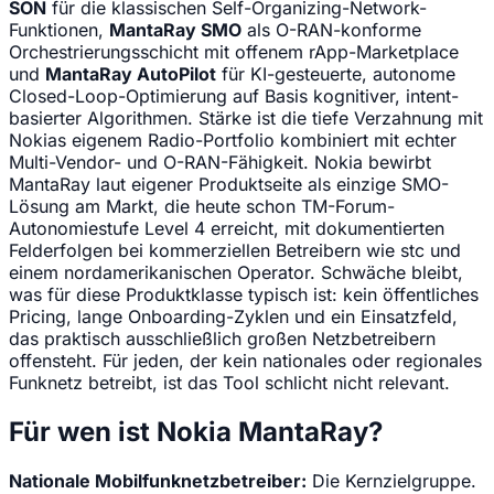
SON
für die klassischen Self-Organizing-Network-
Funktionen,
MantaRay SMO
als O-RAN-konforme
Orchestrierungsschicht mit offenem rApp-Marketplace
und
MantaRay AutoPilot
für KI-gesteuerte, autonome
Closed-Loop-Optimierung auf Basis kognitiver, intent-
basierter Algorithmen. Stärke ist die tiefe Verzahnung mit
Nokias eigenem Radio-Portfolio kombiniert mit echter
Multi-Vendor- und O-RAN-Fähigkeit. Nokia bewirbt
MantaRay laut eigener Produktseite als einzige SMO-
Lösung am Markt, die heute schon TM-Forum-
Autonomiestufe Level 4 erreicht, mit dokumentierten
Felderfolgen bei kommerziellen Betreibern wie stc und
einem nordamerikanischen Operator. Schwäche bleibt,
was für diese Produktklasse typisch ist: kein öffentliches
Pricing, lange Onboarding-Zyklen und ein Einsatzfeld,
das praktisch ausschließlich großen Netzbetreibern
offensteht. Für jeden, der kein nationales oder regionales
Funknetz betreibt, ist das Tool schlicht nicht relevant.
Für wen ist Nokia MantaRay?
Nationale Mobilfunknetzbetreiber:
Die Kernzielgruppe.