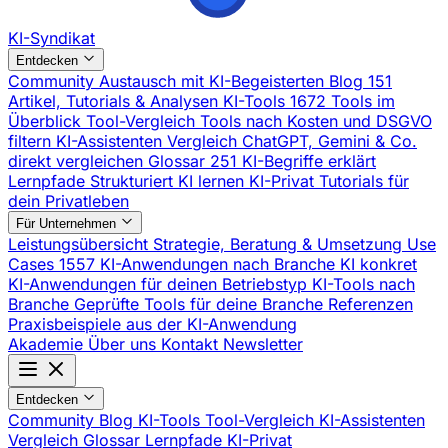
KI-Syndikat
Entdecken
Community
Austausch mit KI-Begeisterten
Blog
151
Artikel, Tutorials & Analysen
KI-Tools
1672 Tools im
Überblick
Tool-Vergleich
Tools nach Kosten und DSGVO
filtern
KI-Assistenten Vergleich
ChatGPT, Gemini & Co.
direkt vergleichen
Glossar
251 KI-Begriffe erklärt
Lernpfade
Strukturiert KI lernen
KI-Privat
Tutorials für
dein Privatleben
Für Unternehmen
Leistungsübersicht
Strategie, Beratung & Umsetzung
Use
Cases
1557 KI-Anwendungen nach Branche
KI konkret
KI-Anwendungen für deinen Betriebstyp
KI-Tools nach
Branche
Geprüfte Tools für deine Branche
Referenzen
Praxisbeispiele aus der KI-Anwendung
Akademie
Über uns
Kontakt
Newsletter
Entdecken
Community
Blog
KI-Tools
Tool-Vergleich
KI-Assistenten
Vergleich
Glossar
Lernpfade
KI-Privat