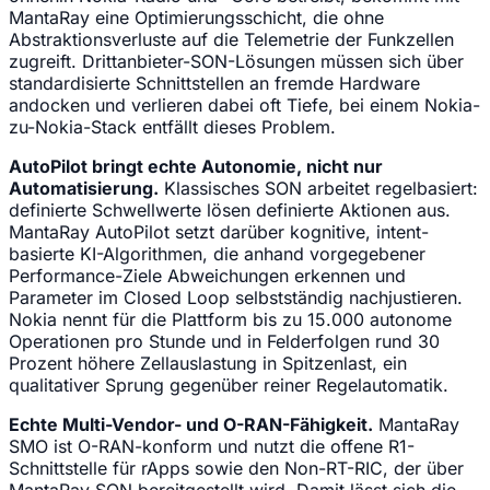
MantaRay eine Optimierungsschicht, die ohne
Abstraktionsverluste auf die Telemetrie der Funkzellen
zugreift. Drittanbieter-SON-Lösungen müssen sich über
standardisierte Schnittstellen an fremde Hardware
andocken und verlieren dabei oft Tiefe, bei einem Nokia-
zu-Nokia-Stack entfällt dieses Problem.
AutoPilot bringt echte Autonomie, nicht nur
Automatisierung.
Klassisches SON arbeitet regelbasiert:
definierte Schwellwerte lösen definierte Aktionen aus.
MantaRay AutoPilot setzt darüber kognitive, intent-
basierte KI-Algorithmen, die anhand vorgegebener
Performance-Ziele Abweichungen erkennen und
Parameter im Closed Loop selbstständig nachjustieren.
Nokia nennt für die Plattform bis zu 15.000 autonome
Operationen pro Stunde und in Felderfolgen rund 30
Prozent höhere Zellauslastung in Spitzenlast, ein
qualitativer Sprung gegenüber reiner Regelautomatik.
Echte Multi-Vendor- und O-RAN-Fähigkeit.
MantaRay
SMO ist O-RAN-konform und nutzt die offene R1-
Schnittstelle für rApps sowie den Non-RT-RIC, der über
MantaRay SON bereitgestellt wird. Damit lässt sich die